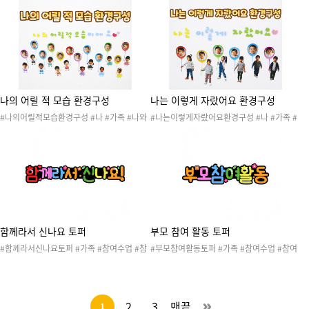
#가족활동 #종이접기 #종이접기도안 #색종
니 #할아버지 #언니 #누나 #오빠 #형 #나 #
이접기 #종이 #색종이 #넥타이 #가족종이접
동생 #주사위 #주사위놀이 #우리가족주사위
기 #20260503가족1 #20260503가족1종
#가족주사위 #20260504가족2 #가족역할
이접기 #가족역할
나의 어릴 적 모습 환경구성
나는 이렇게 자랐어요 환경구성
#나의어릴적모습환경구성 #나 #가족 #나와
#나는이렇게자랐어요환경구성 #나 #가족 #
가족 #우리가족 #가족구성원 #나의모습 #내
나와가족 #우리가족 #가족구성원 #나의모습
모습 #친구 #친구모습 #성장 #성장과정 #나
#내모습 #친구 #친구모습 #성장 #성장과정
와가족환경구성 #환경구성 #20260503가
#나와가족환경구성 #환경구성 #20260503
족1 #20260503가족1환경구성
가족1 #20260503가족1환경구성
함께라서 신나요 토퍼
부모 참여 활동 토퍼
#함께라서신나요토퍼 #가족 #참여수업 #참
#부모참여활동토퍼 #가족 #참여수업 #참여
여활동 #참관수업 #참관활동 #남자가족 #여
활동 #참관수업 #참관활동 #남자가족 #여자
자가족 #가족참여수업 #가족행사 #참여수업
가족 #가족참여수업 #가족행사 #참여수업토
토퍼 #부모참여활동 #부모참여수업 #가족참
퍼 #부모참여활동 #부모참여수업 #가족참여
여활동 #가족참여수업 #엄마 #아빠 #할머니
활동 #가족참여수업 #엄마 #아빠 #할머니 #
2
3
맨끝
1