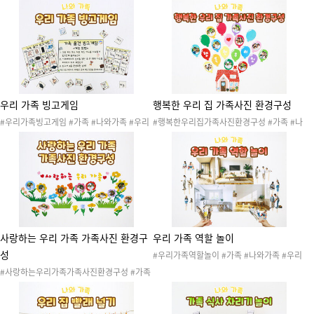
네 #관공서 #집 #시장 #도움을주는기관 #직
족 #우리가족 #가족구성원 #할리갈리 #할리
업 #놀이발자국 #놀이기록지 #사후놀이기록
갈리카드놀이 #할리갈리게임 #할리갈리놀이
#놀이안내문 #놀이소식지 #놀이통신문 #놀
#카드 #카드놀이 #보드게임 #게임 #20260
이관찰 #놀이 #가정통신문 #스티커 #꾸미기
504가족2
스티커 #사진 #놀이사진 #놀이PPT #PPT
우리 가족 빙고게임
행복한 우리 집 가족사진 환경구성
#우리가족빙고게임 #가족 #나와가족 #우리
#행복한우리집가족사진환경구성 #가족 #나
가족 #가족구성원 #빙고게임 #빙고 #빙고놀
와가족 #우리가족 #가족구성원 #가족사진 #
이 #보드게임 #게임 #20260504가족2
가족사진환경구성 #환경구성 #엄마 #아빠 #
할머니 #할아버지 #언니 #오빠 #누나 #형 #
나 #동생 #아기 #풍선 #집 #풍선환경구성 #
가족사진판 #나와가족환경구성 #2026050
3가족1 #20260503가족1환경구성
사랑하는 우리 가족 가족사진 환경구
우리 가족 역할 놀이
성
#우리가족역할놀이 #가족 #나와가족 #우리
가족 #가족구성원 #가족역할놀이 #역할놀이
#사랑하는우리가족가족사진환경구성 #가족
#엄마아빠놀이 #엄마 #아빠 #할머니 #할아
#나와가족 #우리가족 #가족구성원 #가족사
버지 #언니 #오빠 #누나 #형 #나 #동생 #아
진 #가족사진환경구성 #환경구성 #엄마 #아
기 #집 #우리집 #집안모습 #거실 #방 #베란
빠 #할머니 #할아버지 #언니 #오빠 #누나 #