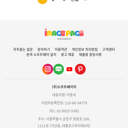
#할아버지 #토퍼 #참여활동토퍼 #가족참여
할아버지 #토퍼 #참여활동토퍼 #가족참여 #
#친구 #소풍 #운동회
소풍 #운동회
자주묻는 질문
문의하기
이용약관
개인정보 처리방침
고객센터
원격 소프트웨어 설치
광고 제휴
제출용 증빙서류
(주)소프트페이지
대표자명: 이종국
사업자등록번호: 119-86-54779
TEL: 02-6925-5382
주소: 서울특별시 금천구 벚꽃로 298,
1111호 (가산동, 대륭포스트타워6차)