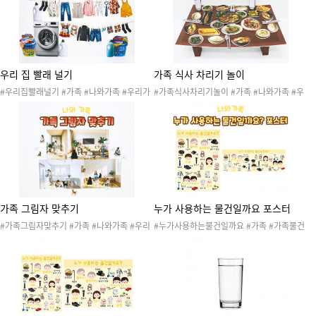
다 #주방 #아파트 #빌라 #인형극 #막대인형
형 #나 #동생 #아기 #꽃 #꽃밭 #꽃환경구성
#20260504가족2 #가족역할
#가족사진판 #20260503가족1 #2026050
3가족1환경구성
우리 집 빨래 널기
가족 식사 차리기 놀이
#우리집빨래널기 #가족 #나와가족 #우리가
#가족식사차리기놀이 #가족 #나와가족 #우
족 #가족구성원 #빨래 #빨래널기 #엄마 #아
리가족 #가족구성원 #식사 #음식 #가족식사
빠 #할머니 #할아버지 #언니 #오빠 #누나 #
#식기류 #숟가락 #젓가락 #포크 #수저세트
형 #나 #동생 #아기 #세탁소놀이 #옷 #생활
#상차리기 #아침 #점심 #저녁 #저녁차리기
도구 #가족옷 #세탁소 #가족놀이 #202605
놀이 #주방 #부엌 #주방놀이 #20260504가
04가족2 #가족역할
족2 #가족역할
가족 그림자 맞추기
누가 사용하는 물건일까요 포스터
#가족그림자맞추기 #가족 #나와가족 #우리
#누가사용하는물건일까요 #가족 #가족물건
가족 #가족구성원 #집 #우리집 #집안모습 #
#나와가족 #우리가족 #가족구성원 #물건 #
거실 #방 #베란다 #주방 #아파트 #빌라 #엄
생활도구 #엄마 #아빠 #할머니 #할아버지 #
마 #아빠 #할머니 #할아버지 #언니 #오빠 #
언니 #오빠 #누나 #형 #나 #동생 #아기 #포
누나 #형 #나 #동생 #아기 #20260504가족
스터 #벽보 #나와가족포스터 #나와가족벽보
2 #가족역할
#교구재 #20260504가족2