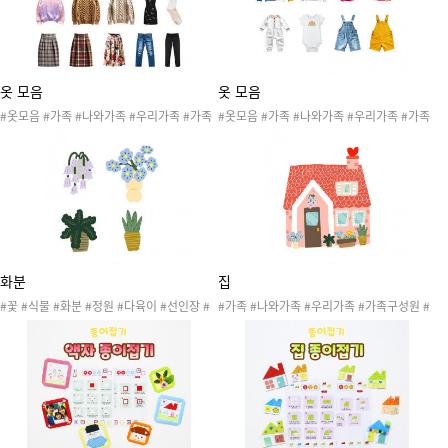
옷 모음
옷 모음
#옷모음 #가족 #나와가족 #우리가족 #가족
#옷모음 #가족 #나와가족 #우리가족 #가족
구성원 #옷 #생활도구 #가족옷 #바지 #블라
구성원 #옷 #생활도구 #가족옷 #긴팔티 #멜
우스 #스웨터 #양말 #원피스 #자켓 #청바지
빵바지 #티셔츠 #바지 #아기옷 #원피스 #후
#치마 #패딩조끼 #가족역할
드티 #가족역할
화분
집
#꽃 #식물 #화분 #정원 #다육이 #선인장 #
#가족 #나와가족 #우리가족 #가족구성원 #
가족 #나와가족 #우리가족 #가족구성원
집 #우리집 #거실 #방 #베란다 #주방 #아파
트 #빌라 #주택