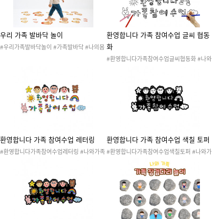
우리 가족 발바닥 놀이
환영합니다 가족 참여수업 글씨 협동
화
#우리가족발바닥놀이 #가족발바닥 #나의몸
#몸 #신체 #신체기관 #몸속기관 #신체기관
#환영합니다가족참여수업글씨협동화 #나와
놀이 #신체기관활동 #나의몸활동 #나의몸놀
가족 #가족 #가족참여수업 #여자가족참여수
이 #발 #발바닥 #아빠발 #엄마발 #누나발 #
업 #남자가족참여수업 #가정의달 #참여수업
언니발 #오빠발 #형발 #내발 #동생발
#참여수업행사 #참여수업협동화 #협동화 #
미술활동 #색칠하기 #협동작품 #콜라주
환영합니다 가족 참여수업 레터링
환영합니다 가족 참여수업 색칠 토퍼
#환영합니다가족참여수업레터링 #나와가족
#환영합니다가족참여수업색칠토퍼 #나와가
#가족 #가족참여수업 #여자가족참여수업 #
족 #가족 #가족참여수업 #여자가족참여수업
남자가족참여수업 #가정의달 #참여수업 #참
#남자가족참여수업 #가정의달 #참여수업 #
여수업행사 #참여수업레터링 #레터링 #환경
참여수업행사 #참여수업토퍼 #색칠도안
구성 #참여수업환경구성