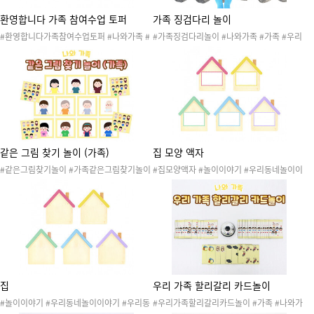
환영합니다 가족 참여수업 토퍼
가족 징검다리 놀이
#환영합니다가족참여수업토퍼 #나와가족 #
#가족징검다리놀이 #나와가족 #가족 #우리
가족 #가족참여수업 #여자가족참여수업 #남
가족 #가족구성원 #가족활동 #가족놀이 #가
자가족참여수업 #가정의달 #참여수업 #참여
족도안 #징검다리 #나와가족징검다리 #가족
수업행사 #참여수업토퍼
징검다리 #징검다리놀이 #나와가족징검다리
놀이 #가족징검다리놀이
같은 그림 찾기 놀이 (가족)
집 모양 액자
#같은그림찾기놀이 #가족같은그림찾기놀이
#집모양액자 #놀이이야기 #우리동네놀이이
#나와가족 #가족 #우리가족 #가족구성원 #
야기 #우리동네 #관공서 #집 #시장 #도움을
가족활동 #가족놀이 #가족도안 #메모리게임
주는기관 #직업 #놀이발자국 #놀이기록지 #
#보드게임 #같은그림 #나와가족교구재 #가
사후놀이기록 #놀이안내문 #놀이소식지 #놀
족교구재 #가족같은그림찾기놀이 #같은그림
이통신문 #놀이관찰 #놀이 #가정통신문 #스
찾기
티커 #꾸미기스티커 #사진 #놀이사진 #놀이
PPT #PPT
집
우리 가족 할리갈리 카드놀이
#놀이이야기 #우리동네놀이이야기 #우리동
#우리가족할리갈리카드놀이 #가족 #나와가