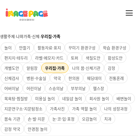
생활주제
›
나와가족·신체
›
우리집·가족
놀이
만들기
활동자료·표지
꾸미기 환경구성
학습 환경구성
편지지·테두리
라벨·메모지·카드
토퍼
색칠도안
합성도안
개별도안
알림장
우리집·가족
나의 몸·신체기관
감정
신체검사
병원·수술실
약국
한의원
웨딩데이
전통혼례
어버이날
어린이날
스승의날
부부의날
헬스장
목욕탕·찜질방
미용실 놀이
네일샵 놀이
회사원 놀이
배변놀이
지문연구소·지문탐정소
가족사진
가족 역할 놀이
나의 성장과정
몸속 기관
손·발·지문
눈·코·입·표정
오감놀이
치과
감정 약국
안경점 놀이