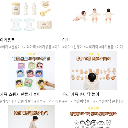
놀이 #동생 #동생돌보기 #로션 #아기로션 #
생돌보기 #아기장난감 #아기놀잇감 #딸랑이
비누 #아기비누 #샤워기 #욕조 #아기욕조 #
#가족역할
크림 #아기크림 #가족역할
아기용품
아기
#아기 #신생아 #나와가족 #아기용품 #아기
#아기 #신생아 #나와가족 #아기용품 #아기
물건 #아기도안 #아기돌보기놀이 #동생 #동
물건 #아기도안 #아기돌보기놀이 #동생 #동
생돌보기 #기저귀 #쪽쪽이 #물티슈 #분유 #
생돌보기 #가족역할
분유스푼 #젖병 #가족역할
가족 스퀴시 만들기 놀이
우리 가족 손바닥 놀이
#가족스퀴시만들기놀이 #가족 #나와가족 #
#우리가족손바닥놀이 #가족손바닥 #나의몸
나 #가족얼굴 #가족구성원 #가족활동 #가족
#몸 #신체 #신체기관 #몸속기관 #신체기관
도안 #가족놀이 #가족스퀴시 #스퀴시 #스퀴
놀이 #신체기관활동 #나의몸활동 #나의몸놀
시만들기 #말랑이 #장난감 #스퀴시도안 #종
이 #손 #손바닥 #아빠손 #엄마손 #누나손 #
이스퀴시 #종스 #종스도안 #촉감놀이 #미술
언니손 #오빠손 #형손 #내손 #동생손
놀이 #초등놀이 #소근육발달