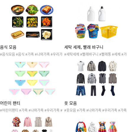
족 #가족구성원 #식사 #가족식사 #식기류 #
족 #가족구성원 #식사 #가족식사 #식기류 #
숟가락 #젓가락 #포크 #수저세트 #감자튀김
숟가락 #젓가락 #포크 #수저세트 #반찬 #제
#치킨 #파스타 #포도 #피자 #햄버거
육볶음
음식 모음
세탁 세제, 빨래 바구니
#음식모음 #음식 #가족 #나와가족 #우리가
#세탁세제 #빨래바구니 #빨래통 #세제 #가
족 #가족구성원 #식사 #가족식사 #식기류 #
족 #나와가족 #우리가족 #빨래 #세탁기 #세
숟가락 #젓가락 #포크 #수저세트 #계란말이
탁소놀이 #가족역할
#국 #김치 #반찬 #생선구이 #채소 #쌈채소
어린이 팬티
옷 모음
#어린이팬티 #가족 #나와가족 #우리가족 #
#옷모음 #가족 #나와가족 #우리가족 #가족
가족구성원 #옷 #생활도구 #어린이 #어린이
구성원 #옷 #생활도구 #가족옷 #니트조끼 #
옷 #속옷
바지 #셔츠 #스웨터 #양말 #자켓 #점퍼 #잠
바 #조끼 #반바지 #티셔츠 #가족역할