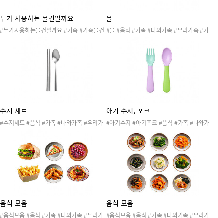
누가 사용하는 물건일까요
물
#누가사용하는물건일까요 #가족 #가족물건
#물 #음식 #가족 #나와가족 #우리가족 #가
#나와가족 #우리가족 #가족구성원 #물건 #
족구성원 #식사 #가족식사 #식기류 #숟가락
생활도구 #엄마 #아빠 #할머니 #할아버지 #
#젓가락 #포크 #수저세트
언니 #오빠 #누나 #형 #나 #동생 #아기 #포
스터 #벽보 #나와가족포스터 #나와가족벽보
#교구재 #20260504가족2
수저 세트
아기 수저, 포크
#수저세트 #음식 #가족 #나와가족 #우리가
#아기수저 #아기포크 #음식 #가족 #나와가
족 #가족구성원 #식사 #가족식사 #식기류 #
족 #우리가족 #가족구성원 #식사 #가족식사
숟가락 #젓가락 #포크
#식기류 #숟가락 #젓가락 #포크 #수저세트
음식 모음
음식 모음
#음식모음 #음식 #가족 #나와가족 #우리가
#음식모음 #음식 #가족 #나와가족 #우리가