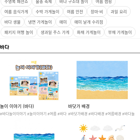
수영복 패션쇼
물총 축제
바다 구조대 놀이
여름 캠핑
여름 음식가게
수박 가게놀이
여름 안전
장마·비
과일 요리
바다 생물
냉면 가게놀이
매미
매미 날개 수리점
패키지 여행 놀이
생과일 주스 가게
화채 가게놀이
부채 가게놀이
바다
놀이 이야기 (바다)
바닷가 배경
#바다놀이이야기 #놀이이야기 #여름 #바다
#바닷가배경 #바다배경 #여름배경 #바다놀
#해수욕장 #모래사장 #바다놀이 #여름놀이
이이야기 #놀이이야기 #여름 #바다 #해수욕
#놀이발자국 #놀이기록지 #사후놀이기록 #
장 #모래사장 #바다놀이 #여름놀이 #놀이발
놀이안내문 #놀이소식지 #놀이통신문 #놀이
자국 #놀이기록지 #사후놀이기록 #놀이안내
관찰 #놀이 #가정통신문 #사진 #놀이사진 #
문 #놀이소식지 #놀이통신문 #놀이관찰 #놀