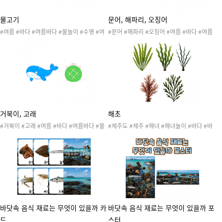
물고기
문어, 해파리, 오징어
#여름 #바다 #여름바다 #물놀이 #수영 #여
#문어 #해파리 #오징어 #여름 #바다 #여름
름활동 #여름놀이 #여름도안 #여름환경 #여
바다 #물놀이 #수영 #여름활동 #여름놀이 #
름환경구성
여름도안 #여름환경 #여름환경구성
거북이, 고래
해초
#거북이 #고래 #여름 #바다 #여름바다 #물
#제주도 #제주 #해녀 #해녀놀이 #바다 #바
놀이 #수영 #여름활동 #여름놀이 #여름도안
닷가 #잠수 #섬 #휴양지 #휴가 #우리나라 #
#여름환경 #여름환경구성
돌하르방 #해산물 #한라산 #제주도놀이 #해
녀체험 #해녀체험놀이 #어시장가게놀이 #생
선가게놀이 #어시장가게 #생선가게
바닷속 음식 재료는 무엇이 있을까 카
바닷속 음식 재료는 무엇이 있을까 포
드
스터