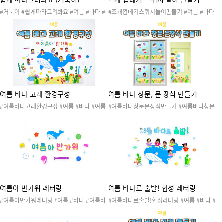
#거북이 #쉽게따라그려봐요 #여름 #바다 #
#조개껍데기스퀴시놀이만들기 #여름 #바다
바다생물 #바다동물 #바닷속생물 #여름활동
#조개 #조개껍질 #조개껍데기 #불가사리 #
#여름도안 #여름놀이 #따라그려봐요 #여름
바다생물 #소라 #소라껍질 #소라껍데기 #조
활동지 #바다활동지 #쉽게따라그려요 #따라
개껍데기스퀴시 #여름스퀴시 #스퀴시 #스퀴
그리기 #미술활동 #색칠활동 #여름따라그리
시만들기 #말랑이 #장난감 #스퀴시도안 #종
기 #바다따라그리기 #바다생물따라그리기 #
이스퀴시 #종스 #종스도안 #촉감놀이 #미술
바다동물따라그리기
놀이 #초등놀이 #소근육발달
여름 바다 고래 환경구성
여름 바다 창문, 문 장식 만들기
#여름바다고래환경구성 #여름 #바다 #여름
#여름바다창문문장식만들기 #여름바다창문
바다 #물놀이 #수영 #여름활동 #여름놀이 #
장식만들기 #여름바다문장식만들기 #여름 #
여름도안 #여름환경 #여름환경구성 #여름환
바다 #여름바다 #물놀이 #수영 #여름활동 #
경판 #여름게시판 #여름환경판꾸미기 #여름
여름놀이 #여름도안 #여름환경 #여름환경구
게시판꾸미기 #교실꾸미기 #여름교실꾸미기
성 #창문장식 #문장식 #여름창문장식 #여름
문장식 #여름바다창문장식 #여름바다문장식
#환경구성
여름아 반가워 레터링
여름 바다로 출발! 합성 레터링
#여름아반가워레터링 #여름 #바다 #여름바
#여름바다로출발!합성레터링 #여름 #바다 #
다 #물놀이 #수영 #여름활동 #여름놀이 #여
여름바다 #물놀이 #수영 #여름활동 #여름놀
름도안 #여름환경 #여름환경구성 #레터링 #
이 #여름도안 #여름환경 #여름환경구성 #레