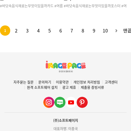
#바닷속음식재료는무엇이있을까카드 #여름
#바닷속음식재료는무엇이있을까포스터 #여
#계절 #바다 #해수욕장 #바닷가 #물 #물놀
름 #계절 #바다 #해수욕장 #바닷가 #물 #물
이 #해변 #여름놀이 #여름활동 #여름도안 #
놀이 #해변 #여름놀이 #여름활동 #여름도안
여름카드 #바닷속생물카드 #카드 #여름교구
#여름포스터 #바닷속생물포스터 #포스터 #
재 #제주도 #생선가게 #어시장 #음식 #전통
여름벽보 #제주도 #생선가게 #어시장 #음식
2
3
4
5
6
7
8
9
10
맨
1
시장 #20260701여름카드 #20260701여
#전통시장 #20260701여름포스터 #20260
름환경구성
701여름환경구성
자주묻는 질문
문의하기
이용약관
개인정보 처리방침
고객센터
원격 소프트웨어 설치
광고 제휴
제출용 증빙서류
(주)소프트페이지
대표자명: 이종국