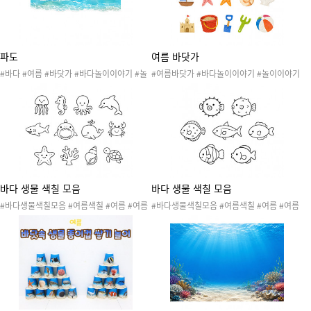
놀이PPT #PPT #여름놀이이야기
이 #가정통신문 #사진 #놀이사진 #놀이PPT
#PPT #여름놀이이야기
파도
여름 바닷가
#바다 #여름 #바닷가 #바다놀이이야기 #놀
#여름바닷가 #바다놀이이야기 #놀이이야기
이이야기 #여름 #바다 #해수욕장 #모래사장
#여름 #바다 #해수욕장 #모래사장 #바다놀
#바다놀이 #여름놀이 #놀이발자국 #놀이기
이 #여름놀이 #놀이발자국 #놀이기록지 #사
록지 #사후놀이기록 #놀이안내문 #놀이소식
후놀이기록 #놀이안내문 #놀이소식지 #놀이
지 #놀이통신문 #놀이관찰 #놀이 #가정통신
통신문 #놀이관찰 #놀이 #가정통신문 #사진
문 #사진 #놀이사진 #놀이PPT #PPT #여름
#놀이사진 #놀이PPT #PPT #여름놀이이야
놀이이야기
기 #해 #구름 #갈매기 #배 #불가사리 #조개
#모래성 #모래장난감 #비치볼
바다 생물 색칠 모음
바다 생물 색칠 모음
#바다생물색칠모음 #여름색칠 #여름 #여름
#바다생물색칠모음 #여름색칠 #여름 #여름
도안 #여름활동 #여름놀이 #바다생물 #바다
도안 #여름활동 #여름놀이 #바다생물 #바다
생물도안 #바다생물색칠도안 #색칠도안 #물
생물도안 #바다생물색칠도안 #색칠도안 #물
고기 #거북이 #게 #고래 #돌고래 #문어 #불
고기 #복어
가사리 #산호초 #상어 #소라 #해마 #해파리