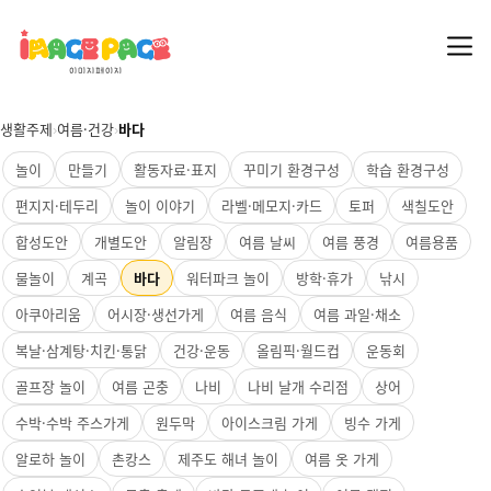
생활주제
›
여름·건강
›
바다
놀이
만들기
활동자료·표지
꾸미기 환경구성
학습 환경구성
편지지·테두리
놀이 이야기
라벨·메모지·카드
토퍼
색칠도안
합성도안
개별도안
알림장
여름 날씨
여름 풍경
여름용품
물놀이
계곡
바다
워터파크 놀이
방학·휴가
낚시
아쿠아리움
어시장·생선가게
여름 음식
여름 과일·채소
복날·삼계탕·치킨·통닭
건강·운동
올림픽·월드컵
운동회
골프장 놀이
여름 곤충
나비
나비 날개 수리점
상어
수박·수박 주스가게
원두막
아이스크림 가게
빙수 가게
알로하 놀이
촌캉스
제주도 해녀 놀이
여름 옷 가게