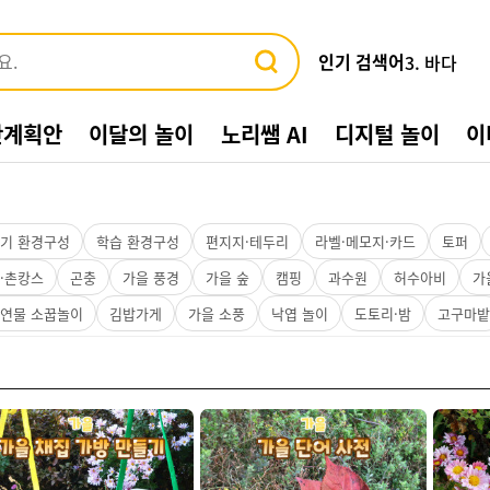
인기 검색어
3. 바다
4. 가게
5. 동물
간계획안
이달의 놀이
노리쌤 AI
디지털 놀이
이
6. 수박
7. 여름환
8. 교통기관
9. 물놀이
10. 수영장
기 환경구성
학습 환경구성
편지지·테두리
라벨·메모지·카드
토퍼
1. 여름
·촌캉스
곤충
가을 풍경
가을 숲
캠핑
과수원
허수아비
가
2. 놀이
연물 소꿉놀이
김밥가게
가을 소풍
낙엽 놀이
도토리·밤
고구마밭