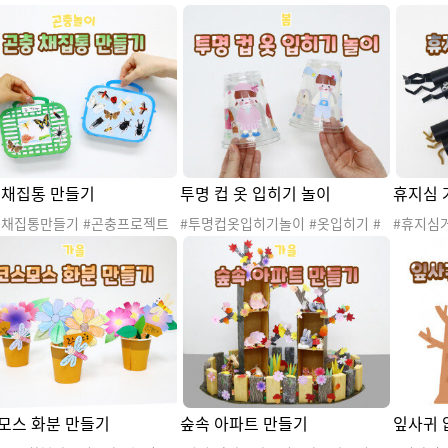
#낙엽 #자연 #자연물 #가을나
코스모스 #낙엽 #자연 #자연물 #가
계절 #코
가을꽃 #가을환경 #가을활동 #
을나무 #가을꽃 #가을환경 #가을활
물 #가을
이 # 가을꾸미기 #가을도안 #
동 #가을놀이 #가을꾸미기 #가을도
가을활동 
프로젝트 #코스모스축제 #코스
안 #가을프로젝트 #코스모스축제 #
을꾸미기
사 #가을축제 #가을행사 #코
코스모스행사 #가을축제 #가을행사
#코스모
스꽃길만들기 #코스모스꽃밭만
#코스모스꽃길만들기 #코스모스꽃
을축제 
 #코스모스화관만들기 #가위오
밭만들기 #코스모스오리기 #코스모
#가을환
#종이오리기 #색종이오리기 #
스머리띠 #미술활동 #가을오리기
육발달 #가을환경판 #가을게시
 채집통 만들기
투명 컵 옷 입히기 놀이
휴지심 
#가을오리기
충채집통만들기 #곤충프로젝트
#투명컵옷입히기놀이 #옷입히기 #
#휴지심
#여름 #가을 #봄곤충 #여름곤충
봄 #봄옷 #가을 #가을옷 #봄옷가게
로젝트 #
곤충 #자연탐구 #자연관찰 #과
놀이 #봄옷입히기 #가을옷입히기 #
여름곤충 
곤충채집 #곤충놀이 #곤충활동
봄활동 #가을활동 #인형놀이 #투명
연관찰 #
 #곤충탐험 #곤충채집통 #관찰
컵 #재활용품 #미술활동 #계절 #봄
#곤충활동
술활동 #곤충채집 #가을산책놀
만들기
들기 #거
봄만들기
모스 화분 만들기
숲속 아파트 만들기
잎사귀 