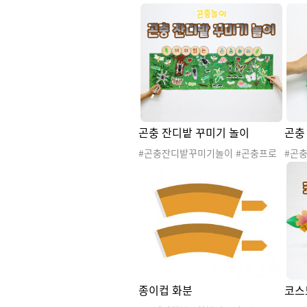
#낙엽 #은행잎 #단풍잎 #자연 #자연
모스 
물 #가을나무 #가을꽃 #가을환경 #
무 #
가을활동 #가을놀이 #가을꾸미기 #
가을놀
가을도안 #가을프로젝트 #단풍축제
가을
#단풍행사 #가을축제 #가을행사 #단
모스행
풍길만들기 #단풍나무만들기 #단풍
스모
잎오리기 #단풍잎머리띠 #미술활동
들기
#단풍놀이 #가을오리기 #낙엽화관 #
리기 
낙엽왕관 #단풍왕관 #가을산책놀이
소근
곤충 잔디밭 꾸미기 놀이
곤충
판 
#곤충잔디밭꾸미기놀이 #곤충프로
#곤
젝트 #봄 #여름 #가을 #봄곤충 #여
#봄 
름곤충 #가을곤충 #자연탐구 #자연
#가을
관찰 #과학 #곤충채집 #곤충놀이 #
학 #
곤충활동 #자연
#자연
#미
이 #
종이컵 화분
코스