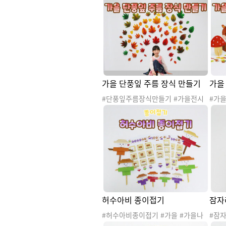
기 #종이접기도안 #색종이접기 #소
단풍잎
근육발달 #나비 #곤충 #곤충종이접
#가을
기 #봄틈새놀이 #틈새놀이 #봄만들
을행사
기 #20260402봄활동 #20260402
을프로
봄종이접기
수업
가을 단풍잎 주름 장식 만들기
가을
#단풍잎주름장식만들기 #가을전시
#가
회 #가을 #계절 #낙엽 #자연 #자연
전시회
물 #단풍잎 #은행잎 #가을나무 #가
자연물
을꽃 #가을환경 #가을활동 #가을놀
#가을
이 #가을행사 #가을꾸미기 #가을도
놀이 
안 #가을프로젝트 #학예회 #전시회
도안 
#참여수업 #가을전시회행사 #가을
회 #
포토존 #가을전시회포토존 #가을단
을포
풍잎주름장식만들기 #가을환경판 #
놀이
단풍놀이
허수아비 종이접기
잠자
#허수아비종이접기 #가을 #가을나
#잠자
무 #가을환경 #가을활동 #가을놀이
#가을