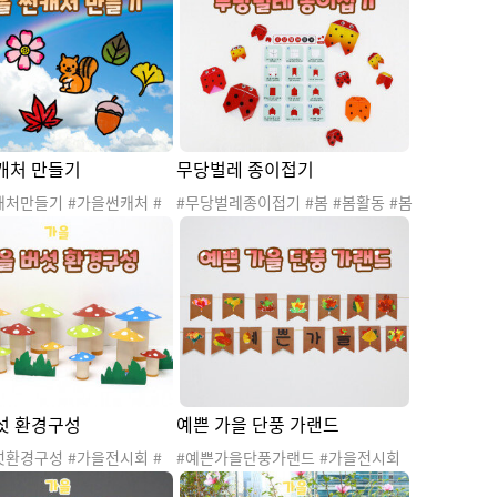
미기 #가을산책놀이
방 #현장학습가방 #가을도안 #가을
활동 #가을만들기 #작은책 #가을작
은책 #가을소풍작은책 #아코디언책
#가을아코디언책 #가을소풍아코디
언책 #가을사전 #아코디언 #아코디
언북 #가을산책놀이
캐처 만들기
무당벌레 종이접기
캐처만들기 #가을썬캐처 #
#무당벌레종이접기 #봄 #봄활동 #봄
절 #날씨 #낙엽 #자연 #자
놀이 #봄종이접기 #봄과동식물 #종
풍 #가을환경 #가을활동 #
이접기 #종이접기도안 #색종이접기
#가을도안 #가을만들기 #
#소근육발달 #무당벌레 #곤충 #곤충
#썬캐처 #썬캐쳐 #가을환
종이접기 #봄틈새놀이 #틈새놀이 #
#가을환경판
봄만들기 #20260402봄활동 #2026
0402봄종이접기
섯 환경구성
예쁜 가을 단풍 가랜드
섯환경구성 #가을전시회 #
#예쁜가을단풍가랜드 #가을전시회
절 #낙엽 #자연 #자연물 #
#가을 #계절 #낙엽 #자연 #자연물 #