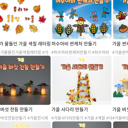
동 #숲활동 #가을숲활동 #케이크 #
#이름꾸
#가을놀이 #가을소꿉놀이 #자
케이크만들기 #자연물케이크
뷔페놀이 #바깥놀이 #바깥활동
동 #가을숲활동 #케이크 #케이
들기 #자연물케이크 #협동활동
동
가 물들인 가을 색칠 레터링
허수아비 썬캐처 만들기
가을 썬
리가물들인가을색칠레터링 #가
#허수아비썬캐처만들기 #허수아비
#가을썬
낙엽 #자연 #자연물 #단풍 #단
썬캐처 #가을썬캐처 #가을 #계절 #
가을 #계
#은행잎 #가을도안 #가을활동
날씨 #낙엽 #자연 #자연물 #단풍 #
연물 #단
자료 #가을레터링 #레터링 #색
가을환경 #가을활동 #가을놀이 #가
가을놀이 
링 #미술활동 #물감놀이 #환
을도안 #가을만들기 #환경구성 #썬
환경구성 
성 #가을환경구성 #가을환경판
캐처 #썬캐쳐 #가을환경구성 #가을
경구성 
색칠 #가을가랜드 #가랜드 #가
환경판
들기
 버섯 전등 만들기
가을 사다리 만들기
가을 버
을버섯전등만들기 #가을전시회
#가을사다리만들기 #가을 #계절 #낙
#가을버
 #계절 #낙엽 #자연 #자연물 #
엽 #자연 #자연물 #가을나무 #가을
가을 #계