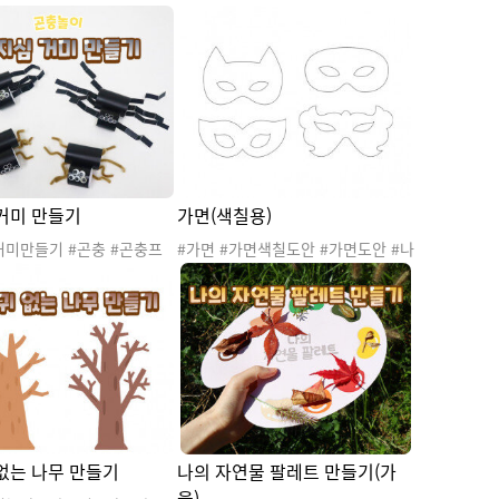
스모스 #낙엽 #자연 #자연
엽 #자연 #자연물 #가을나무 #가을
나무 #가을꽃 #가을환경 #
꽃 #가을환경 #가을활동 #가을놀이
#가을노이 #가을놀이 #가
#가을꾸미기 #가을도안 #가을프로
 #가을도안 #가을프로젝트
젝트 #과일 #가을열매
스축제 #코스모스행사 #가
#가을행사 #가을모빌만들기
경판
거미 만들기
가면(색칠용)
거미만들기 #곤충 #곤충프
#가면 #가면색칠도안 #가면도안 #나
봄 #여름 #가을 #봄곤충 #
뭇잎가면 #자연물가면 #가면만들기
#가을곤충 #자연탐구 #자
#가면꾸미기 #가면무도회 #무도회
과학 #곤충채집 #곤충놀이
놀이 #가면축제 #가면놀이 #자연놀
 #자연 #미술활동 #거미만
이 #자연물놀이 #생태놀이 #콜라주
미줄 #봄만들기
#자연물가면 #산책놀이 #산책 #틈새
놀이 #산책틈새놀이
없는 나무 만들기
나의 자연물 팔레트 만들기(가
을)