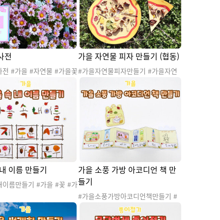
사전
가을 자연물 피자 만들기 (협동)
전 #가을 #자연물 #가을꽃
#가을자연물피자만들기 #가을자연
 #낙엽 #은행잎 #단풍잎 #
물협동피자만들기 #자연물 #자연물
#가을활동 #가을자료 #가
놀이 #자연물활동 #가을 #가을도안
#가을사전 #가을작은책 #
#가을놀이 #가을소꿉놀이 #자연물
#색 #바깥놀이 #바깥활동
뷔페놀이 #바깥놀이 #바깥활동 #숲
 #숲활동 #가을숲활동 #자
활동 #가을숲활동 #피자 #피자만들
 #산책 #가을산책놀이
기 #자연물피자 #협동활동 #협동
 내 이름 만들기
가을 소풍 가방 아코디언 책 만
들기
이름만들기 #가을 #꽃 #가
연물 #가을도안 #가을활동
#가을소풍가방아코디언책만들기 #
들기 #자연물놀이 #자연물
가을 #가을날씨 #가을소풍 #가을산
자연물활동 #이름 #내이름
책 #소풍 #산책 #현장학습 #소풍가