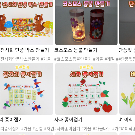
 #은행잎 #가을나무 #가을꽃
꽃 #가을환경 #가을활동 #가을놀이
단풍잎 #
환경 #가을활동 #가을놀이 #가
#가을프로젝트 #가을만들기 #가을
#가을환경
 #가을꾸미기 #가을도안 #가
전시회 #학예회 #전시회 #참여수업
을행사 #
젝트 #학예회 #전시회 #참여
#가을전시회행사 #가을환경구성 #
을프로젝트
 #가을전시회행사
가을전시회환경구성
수업 #
성 #가
#학부모
 전시회 단풍 박스 만들기
코스모스 등불 만들기
단풍잎 
을전시회단풍박스만들기 #가을
#코스모스등불만들기 #가을 #계절 #
#단풍잎등
 #가을 #계절 #낙엽 #자연 #
낙엽 #자연 #자연물 #가을나무 #가
엽 #자연
 #단풍잎 #은행잎 #가을나무
을꽃 #가을환경 #가을활동 #가을놀
꽃 #가을
꽃 #가을환경 #가을활동 #가을
이 #가을프로젝트 #가을만들기 #가
을활동 #
#가을행사 #가을꾸미기 #가을
을등불 #가을등 #미술활동 #코스모
가을만들기
#가을프로젝트 #학예회 #전시
스축제
술활동 #
참여수업 #가을전시회행사 #가
풍놀이
토존 #가을전시회포토존 #단풍
 #자연물활동
리 종이접기
사과 종이접기
벼 이삭
리종이접기 #가을 #곤충 #자연
#사과종이접기 #가을 #가을나무 #가
#벼이삭종
나무 #가을꽃 #가을환경 #가을
을환경 #가을활동 #가을놀이 #가을
가을활동