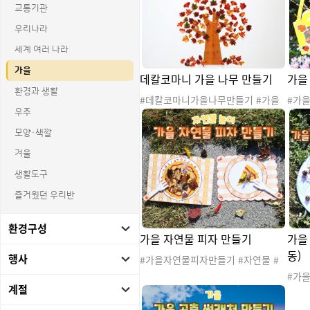
교통기관
우리나라
세계 여러 나라
가을
데칼코마니 가을 나무 만들기
가을
환경과 생활
#데칼코마니가을나무만들기 #가을
#가
#가을나무 #낙엽 #은행잎 #단풍잎 #
물 #
우주
나무꾸미기 #나무만들기 #협동활동
낙엽 
모양·색깔
#가을도안 #가을활동 #가을자료 #가
가을활
을만들기 #가을놀이 #색칠놀이 #물
채집통
겨울
감놀이 #가을환경구성 #물감 #데칼
활동 
생활도구
코마니 #데칼코마니놀이
동 #
이
즐거웠던 우리반
환경구성
가을 자연물 피자 만들기
가을
동)
행사
#가을자연물피자만들기 #자연물 #
자연물놀이 #자연물활동 #가을 #가
#가
을도안 #가을놀이 #가을소꿉놀이 #
계절
연물
자연물뷔페놀이 #바깥놀이 #바깥활
연물놀