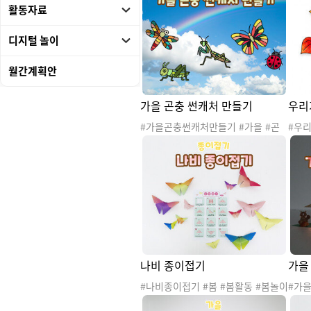
동 #숲활동 #가을숲활동 #피자 #피
도안 
활동자료
자만들기 #자연물피자
연물
#숲활
디지털 놀이
크만
#협
월간계획안
가을 곤충 썬캐처 만들기
우리
#가을곤충썬캐처만들기 #가을 #곤
#우
충 #가을곤충 #생물 #생태계 #가을
을 #
도안 #가을활동 #가을자료 #가을만
풍잎 
들기 #환경구성 #썬캐처 #썬캐쳐 #
#가을
가을환경구성 #가을곤충환경구성
칠레터
경구
#가을
을만
나비 종이접기
가을
#나비종이접기 #봄 #봄활동 #봄놀이
#가
#봄종이접기 #봄과동식물 #종이접
#가을