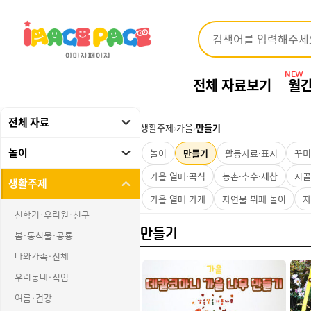
NEW
전체 자료보기
월
전체 자료
생활주제
›
가을
›
만들기
놀이
놀이
만들기
활동자료·표지
꾸미
가을 열매·곡식
농촌·추수·새참
시골
생활주제
가을 열매 가게
자연물 뷔페 놀이
자
신학기·우리원·친구
만들기
봄·동식물·공룡
나와가족·신체
우리동네·직업
여름·건강