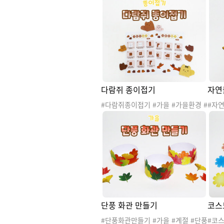
#가을프로젝트 # 가을꾸미기 #가을
활동 
게시판 #가을환경판 #가을종이접기
을꾸
#종이접기 #색종이접기 #소근육발
#가
달 #가을틈새놀이 #틈새놀이 #농촌
접기 
틈새
다람쥐 종이접기
자연
#다람쥐종이접기 #가을 #가을환경 #
#자연
가을활동 #가을놀이 #가을프로젝트
#자연
#가을꾸미기 #가을게시판 #가을환
가을환
경판 #가을종이접기 #종이접기 #색
을프
종이접기 #소근육발달 #도토리종이
#탐색
접기 #가을틈새놀이 #틈새놀이 #동
바깥
물
이
단풍 화관 만들기
코스
#단풍화관만들기 #가을 #계절 #단풍
#코스