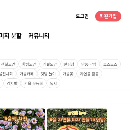
로그인
회원가입
미지 분할
커뮤니티
경구성
색칠도안
합성도안
개별도안
알림장
단풍·낙엽
코스모스
을전시회
가을카페
텃밭 놀이
가을꽃
자연물 활동
감자밭
가을 운동회
독서