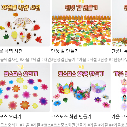
#가을놀이 #가을프로젝트 #가
프로젝트 #가을꾸미기 #가을게시판
#가을꾸
미기 #가을게시판 #가을환경판
#가을환경판 #가을종이접기 #종이
경판 #가
을종이접기 #종이접기 #색종이
접기 #색종이접기 #소근육발달 #감
종이접기
#소근육발달 #가을틈새놀이 #
종이접기 #가을틈새놀이 #틈새놀이
이 #틈새
놀이
#가을열매
물 낙엽 사전
단풍 길 만들기
단풍나무
물낙엽사전 #가을 #낙엽 #자연
#단풍길만들기 #가을 #계절 #단풍 #
#단풍나무
물 #단풍 #가을나무 #가을꽃 #
낙엽 #은행잎 #단풍잎 #자연 #자연
#낙엽 #
경 #가을활동 #가을놀이 #가
물 #가을나무 #가을꽃 #가을환경 #
물 #가을
로젝트 #자연물놀이 #미술활동
가을활동 #가을놀이 #가을꾸미기 #
가을활동 
활동 #가을사전 #가을작은책 #
가을도안 #가을프로젝트 #단풍축제
가을도안
활동 #자연물활동 #가을산책놀
#단풍행사 #가을축제 #가을행사 #단
#단풍행사
풍나무만들기 #단풍잎오리기 #단풍
풍길만들
화관만들기 #소근육발달 #단풍놀이
관만들기 
#가을오리기 #낙엽길 #낙엽길만들
가을오리
기
들기
모스 오리기
코스모스 화관 만들기
가을 코
모스오리기 #가을 #계절 #코스
#코스모스화관만들기 #가을 #계절 #
#가을코