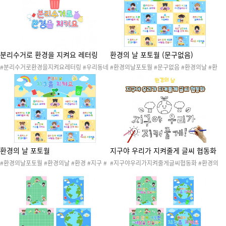
분리수거로 환경을 지켜요 레터링
환경의 날 포토월 (문구없음)
#분리수거로환경을지켜요레터링 #우리동네
#환경의날포토월 #문구없음 #환경의날 #환
#분리수거 #재활용 #재활용품 #분리수거놀
경 #지구 #에코 #환경과생활 #지구와환경 #
이 #우리동네분리수거놀이 #환경과생활 #우
환경보호 #환경지킴이 #지구지킴이 #재활용
리동네놀이 #우리동네활동 #우리동네도안 #
#새활용 #플로깅 #분리수거 #쓰담달리기 #
환경과생활놀이 #환경과생활활동 #환경과생
리사이클 #업사이클 #환경의날도안 #환경의
활도안 #레터링 #분리수거레터링 #환경구성
날행사 #환경의날활동 #환경의날캠페인 #포
#분리수거환경구성 #환경과생활환경구성 #
토월 #환경포토월 #환경구성 #환경의날환경
우리동네환경구성
구성
환경의 날 포토월
지구야 우리가 지켜줄게 글씨 협동화
#환경의날포토월 #환경의날 #환경 #지구 #
#지구야우리가지켜줄게글씨협동화 #환경의
에코 #환경과생활 #지구와환경 #환경보호 #
날 #환경 #지구 #에코 #환경과생활 #지구와
환경지킴이 #지구지킴이 #재활용 #새활용 #
환경 #환경보호 #환경지킴이 #지구지킴이 #
플로깅 #분리수거 #쓰담달리기 #리사이클 #
재활용 #새활용 #플로깅 #분리수거 #쓰담달
업사이클 #환경의날도안 #환경의날행사 #환
리기 #리사이클 #업사이클 #환경의날도안 #
경의날활동 #환경의날캠페인 #포토월 #환경
환경의날행사 #환경의날활동 #환경의날캠페
포토월 #환경구성 #환경의날환경구성
인 #협동화 #환경의날협동화 #환경협동화 #