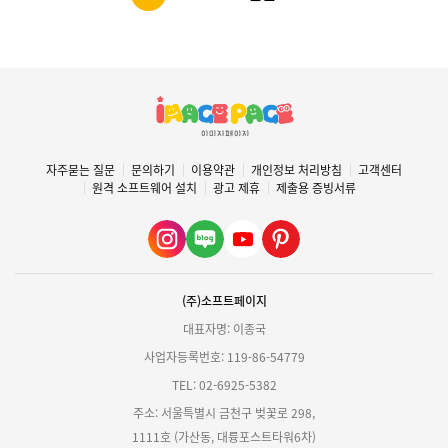
자주묻는 질문
문의하기
이용약관
개인정보 처리방침
고객센터
원격 소프트웨어 설치
광고 제휴
제출용 증빙서류
(주)소프트페이지
대표자명: 이종국
사업자등록번호: 119-86-54779
TEL: 02-6925-5382
주소: 서울특별시 금천구 벚꽃로 298,
1111호 (가산동, 대륭포스트타워6차)