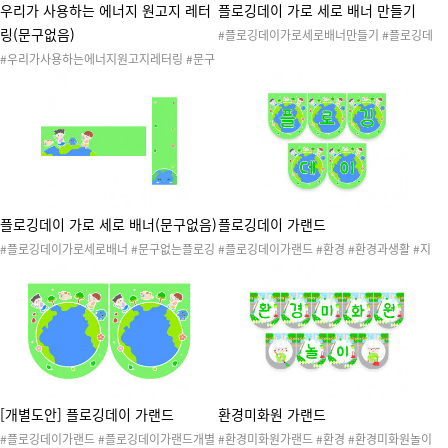
우리가 사용하는 에너지 원고지 레터
플로깅데이 가로 세로 배너 만들기
링(문구없음)
#플로깅데이가로세로배너만들기 #플로깅데
이배너 #환경 #환경과생활 #지구와환경 #환
#우리가사용하는에너지원고지레터링 #문구
경의날 #지구의날 #환경보호 #환경지킴이 #
없는우리가사용하는에너지원고지레터링 #
지구지킴이 #지구온난화 #재활용 #새활용 #
환경과생활 #생활도구 #에너지자원 #자연에
플로깅 #쓰담달리기 #리사이클 #업사이클 #
너지 #친환경에너지 #물 #태양 #바람 #전기
환경과생활놀이 #환경과생활활동 #환경과생
#화석연료 #신체 #지구 #지구지킴이 #환경
활도안 #환경과생활자료 #환경과생활프로젝
과생활놀이 #환경과생활자료 #환경과생활활
트 #환경과생활배너 #플로깅배너
동 #환경과생활도안 #생활도구놀이 #생활도
구활동 #생활도구자료 #생활도구도안 #에너
지레터링
플로깅데이 가로 세로 배너(문구없음)
플로깅데이 가랜드
#플로깅데이가로세로배너 #문구없는플로깅
#플로깅데이가랜드 #환경 #환경과생활 #지
데이가로세로배너 #플로깅데이배너 #환경 #
구와환경 #환경의날 #지구의날 #환경보호 #
환경과생활 #지구와환경 #환경의날 #지구의
환경지킴이 #지구지킴이 #지구온난화 #재활
날 #환경보호 #환경지킴이 #지구지킴이 #지
용 #새활용 #플로깅 #쓰담달리기 #리사이클
구온난화 #재활용 #새활용 #플로깅 #쓰담달
#업사이클 #환경과생활놀이 #환경과생활활
리기 #리사이클 #업사이클 #환경과생활놀이
동 #환경과생활도안 #환경과생활자료 #환경
#환경과생활활동 #환경과생활도안 #환경과
과생활프로젝트 #환경과생활가랜드 #플로깅
생활자료 #환경과생활프로젝트 #환경과생활
가랜드
배너 #플로깅배너
[개별도안] 플로깅데이 가랜드
환경미화원 가랜드
#플로깅데이가랜드 #플로깅데이가랜드개별
#환경미화원가랜드 #환경 #환경미화원놀이