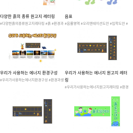
다양한 흙의 종류 원고지 레터링
음표
#다양한흙의종류원고지레터링 #흙 #환경과
#음률영역 #오리엔테이션도안 #입학도안 #
생활 #돌과흙 #환경과생활레터링 #돌과흙레
신학기도안 #새학기도안 #OT #신입 #입학
터링 #흙레터링 #원고지레터링 #흙종류 #흙
식 #우리원 #우리반 #친구 #즐거운우리원 #
의종류
신입생 #새학기 #신학기 #새학기준비 #신학
기준비 #환경판 #게시판 #환경구성 #교실꾸
미기 #게시판꾸미기 #환경판꾸미기 #교실환
경구성 #신입생환영회 #신입생오리엔테이션
#입학환영식 #유치원행사 #어린이집행사
우리가 사용하는 에너지 환경구성
우리가 사용하는 에너지 원고지 레터
링
#우리가사용하는에너지환경구성 #환경과생
활 #생활도구 #에너지자원 #자연에너지 #친
#우리가사용하는에너지원고지레터링 #환경
환경에너지 #물 #태양 #바람 #전기 #화석연
과생활 #생활도구 #에너지자원 #자연에너지
료 #신체 #지구 #지구지킴이 #환경과생활놀
#친환경에너지 #물 #태양 #바람 #전기 #화
이 #환경과생활활동 #환경과생활도안 #환경
석연료 #신체 #지구 #지구지킴이 #환경과생
과생활자료 #생활도구놀이 #생활도구활동 #
활놀이 #환경과생활활동 #환경과생활도안 #
생활도구도안 #생활도구자료 #환경과생활게
환경과생활자료 #생활도구놀이 #생활도구활
시판 #환경과생활환경판 #환경과생활환경구
동 #생활도구도안 #생활도구자료 #에너지레
성 #생활도구게시판 #생활도구환경판 #생활
터링
도구환경구성 #교실환경구성