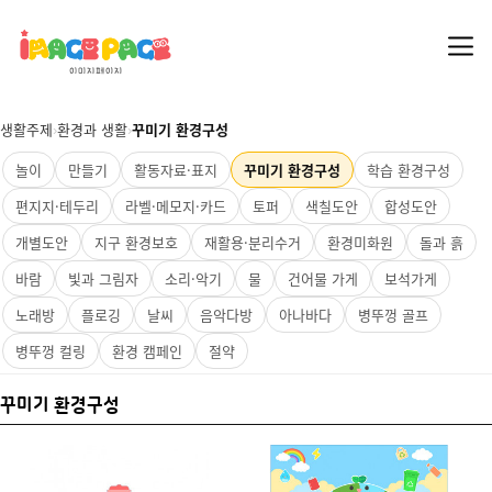
생활주제
›
환경과 생활
›
꾸미기 환경구성
놀이
만들기
활동자료·표지
꾸미기 환경구성
학습 환경구성
편지지·테두리
라벨·메모지·카드
토퍼
색칠도안
합성도안
개별도안
지구 환경보호
재활용·분리수거
환경미화원
돌과 흙
바람
빛과 그림자
소리·악기
물
건어물 가게
보석가게
노래방
플로깅
날씨
음악다방
아나바다
병뚜껑 골프
병뚜껑 컬링
환경 캠페인
절약
꾸미기 환경구성