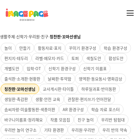
생활주제
›
신학기·우리원·친구
›
칭찬판·꼬마선생님
놀이
만들기
활동자료·표지
꾸미기 환경구성
학습 환경구성
편지지·테두리
라벨·메모지·카드
토퍼
색칠도안
합성도안
개별도안
입학·OT
신학기 환경구성
신학기 이름표
출석판·소개판·현황판
날짜판·투약함
영역판·동요동시·명화감상
칭찬판·꼬마선생님
교사게시판·타이틀
하루일과표·반이동판
생일판·촉감판
생활·안전 교육
관찰판·편지쓰기·언어전달
솜씨자랑·미술활동판·색종이판
AR 환경구성
학습 자료 포스터
바구니이름표·정리해요
작품 모음집
친구 놀이
우리반 탐험대
우리반 놀이 연구소
기타 환경판
우리원·우리반
우리 반의 약속