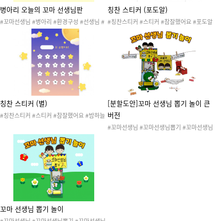
병아리 오늘의 꼬마 선생님판
칭찬 스티커 (포도알)
#꼬마선생님 #병아리 #환경구성 #선생님 #
#칭찬스티커 #스티커 #참잘했어요 #포도알
꼬마 #동물 #신학기 #새학기 #꼬마 선생님 #
#포도 #포도알스티커 #포도알칭찬스티커 #
작은선생님판 #오늘의도우미
새학기 #신학기 #칭찬스티커판
칭찬 스티커 (별)
[분할도안]꼬마 선생님 뽑기 놀이 큰
버전
#칭찬스티커 #스티커 #참잘했어요 #밤하늘
#하늘 #별 #별모양칭찬스티커 #새학기 #신
#꼬마선생님 #꼬마선생님뽑기 #꼬마선생님
학기 #칭찬스티커판
뽑기놀이 #뽑기 #뽑기기계
꼬마 선생님 뽑기 놀이