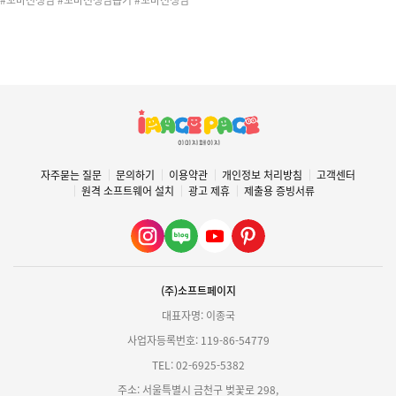
#꼬마선생님 #꼬마선생님뽑기 #꼬마선생님
뽑기놀이 #뽑기 #뽑기기계 #새학기
자주묻는 질문
문의하기
이용약관
개인정보 처리방침
고객센터
원격 소프트웨어 설치
광고 제휴
제출용 증빙서류
(주)소프트페이지
대표자명: 이종국
사업자등록번호: 119-86-54779
TEL: 02-6925-5382
주소: 서울특별시 금천구 벚꽃로 298,