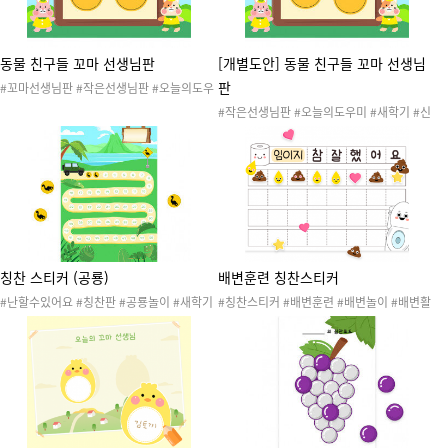
동물 친구들 꼬마 선생님판
[개별도안] 동물 친구들 꼬마 선생님
판
#꼬마선생님판 #작은선생님판 #오늘의도우
미 #새학기 #신학기 #명찰 #신학기준비 #신
#작은선생님판 #오늘의도우미 #새학기 #신
학기환경구성
학기 #명찰 #꼬마선생님판 #신학기준비 #신
학기환경구성
칭찬 스티커 (공룡)
배변훈련 칭찬스티커
#난할수있어요 #칭찬판 #공룡놀이 #새학기
#칭찬스티커 #배변훈련 #배변놀이 #배변활
환경구성 #신학기 #칭찬스티커 #칭찬스티커
동 #기저귀파티 #기저귀데이 #화장실 #칭찬
판
스티커판 #칭찬판 #새학기 #신학기 #20260
102배변놀이 #20260102배변놀이추가자
료