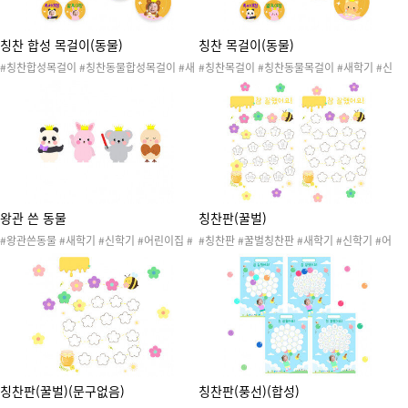
칭찬 합성 목걸이(동물)
칭찬 목걸이(동물)
#칭찬합성목걸이 #칭찬동물합성목걸이 #새
#칭찬목걸이 #칭찬동물목걸이 #새학기 #신
학기 #신학기 #어린이집 #유치원 #새학기준
학기 #어린이집 #유치원 #새학기준비 #신학
비 #신학기준비 #환경구성 #환경판 #게시판
기준비 #환경구성 #환경판 #게시판 #골고루
#골고루먹기대장 #노래대장 #독서대장 #발
먹기대장 #노래대장 #독서대장 #발표대장 #
표대장 #싹싹이대장 #인사대장 #질서대장 #
싹싹이대장 #인사대장 #질서대장 #칭찬대장
칭찬대장 #점심식사 #노래 #경광봉 #인사 #
#점심식사 #노래 #경광봉 #인사 #브이 #책
브이 #책 #손들기 #칭찬목걸이
#손들기
왕관 쓴 동물
칭찬판(꿀벌)
#왕관쓴동물 #새학기 #신학기 #어린이집 #
#칭찬판 #꿀벌칭찬판 #새학기 #신학기 #어
유치원 #새학기준비 #신학기준비 #환경구성
린이집 #유치원 #새학기준비 #신학기준비 #
#환경판 #게시판 #책 #인사 #손들기 #경광
환경구성 #환경판 #게시판 #칭찬스티커 #칭
봉 #참새 #코알라 #토끼 #판다
찬스티커판
칭찬판(꿀벌)(문구없음)
칭찬판(풍선)(합성)