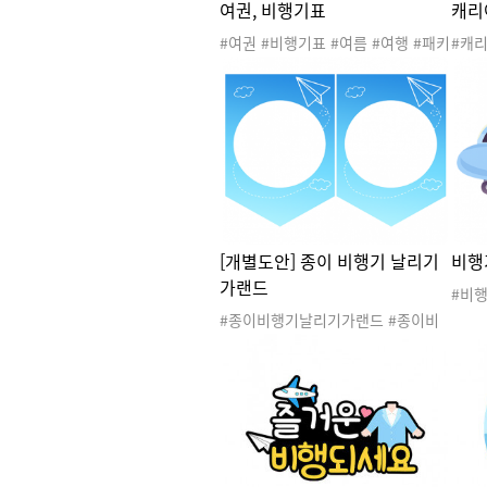
여권, 비행기표
캐리
#여권 #비행기표 #여름 #여행 #패키
#캐리
지여행 #가족여행 #세계여러나라 #
여행 
여행놀이 #패키지여행놀이 #패키지
행놀
여행도안 #여행도안 #패키지여행활
행도
동 #공항
#생
[개별도안] 종이 비행기 날리기
비행
가랜드
#비
놀이 
#종이비행기날리기가랜드 #종이비
원 #
행기가랜드 #미니올림픽가랜드 #미
니운동회가랜드 #미니올림픽놀이 #
미니운동회놀이 #미니게임놀이 #교
통기관 #탈것