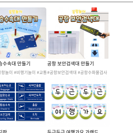
승수속대 만들기
공항 보안검색대 만들기
공항놀이 #비행기놀이 #교통
#공항보안검색대 #공항수화물검사
#여행놀이 #스튜어디스 #
대 #비행기놀이 #공항놀이 #교통기
조종사 #파일럿 #공항탑승
관놀이 #여행놀이 #스튜어디스 #승
여권도장 #비행기티켓 #비
무원 #조종사 #파일럿 #공항검사대
 #희망직업 #명찰 #승무
#직업
#명찰만들기 #직업
지판
두근두근 여행가요 가랜드