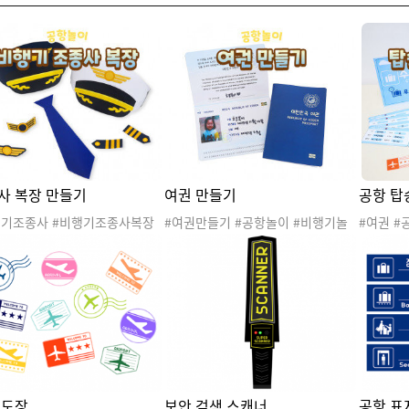
사 복장 만들기
여권 만들기
공항 탑
행기조종사 #비행기조종사복장
#여권만들기 #공항놀이 #비행기놀
#여권 #
일럿복장 #비행기기장복장 #비
이 #교통기관놀이 #여행놀이 #스튜
기관놀이 
놀이 #공항놀이 #교통기관놀이
어디스 #승무원 #조종사 #파일럿 #
승무원 #
놀이 #스튜어디스 #승무원 #조
여권도장 #직업
수속대 #
#파일럿 #비행기조종놀이 #직
행기항공권
원 명찰 
 도장
보안 검색 스캐너
공항 표