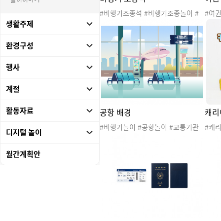
놀이이야기
#비행기조종석 #비행기조종놀이 #
#여권
비행기놀이 #공항놀이 #교통기관놀
교통
생활주제
이 #여행놀이 #스튜어디스 #승무원
스 #
#조종사 #파일럿 #희망직업
환경구성
행사
계절
활동자료
공항 배경
캐리
#비행기놀이 #공항놀이 #교통기관
#캐리
디지털 놀이
놀이 #여행놀이 #스튜어디스 #승무
패키
원 #조종사 #비행기배경 #공항배경
라 #
월간계획안
#비행기놀이배경 #공항놀이배경 #
키지
파일럿 #직업
행활동