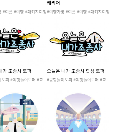
캐리어
 #여름 #여행 #패키지여행
#여행가방 #여름 #여행 #패키지여행
행 #세계여러나라 #여행놀
#가족여행 #세계여러나라 #여행놀
키지여행놀이 #패키지여행도
이 #패키지여행놀이 #패키지여행도
도안 #패키지여행활동 #생
안 #여행도안 #패키지여행활동 #생
활도구
내가 조종사 토퍼
오늘은 내가 조종사 합성 토퍼
이토퍼 #여행놀이토퍼 #교
#공항놀이토퍼 #여행놀이토퍼 #교
이 #비행기놀이토퍼 #조종
통기관놀이 #비행기놀이토퍼 #승무
파일럿토퍼 #여행토퍼 #비
원합성이미지 #승무원토퍼 #스튜어
 #공항토퍼 #오늘은내가조
디스토퍼 #조종사토퍼 #파일럿토퍼
업
#여행토퍼 #비행기토퍼 #공항토퍼 #
오늘은내가조종사 #직업