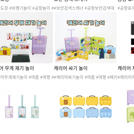
도장 #비행기놀이 #공항놀이 #
#보안검색스캐너 #공항보안검색대
#공항표
기관놀이 #여행놀이 #스튜어디
#수화물검색대 #비행기놀이 #공항
행기놀이
승무원 #조종사 #파일럿 #직업
놀이 #교통기관놀이 #여행놀이 #스
#여행놀이
튜어디스 #승무원 #조종사 #파일럿
제선출발
#직업
#짐찾는곳
이트 #
어 무게 재기 놀이
캐리어 싸기 놀이
캐리어 
어무게재기놀이 #여름 #여행 #
#캐리어싸기놀이 #여름 #여행 #패키
#캐리어저
지여행 #가족여행 #세계여러나
지여행 #가족여행 #세계여러나라 #
행 #가족
여행놀이 #패키지여행놀이 #패
여행놀이 #패키지여행놀이 #패키지
놀이 #
여행도안 #여행도안 #패키지여
여행도안 #여행도안 #패키지여행활
도안 #여
 #캐리어 #공항 #무게측정
동 #캐리어 #캐리어싸기 #짐싸기
공항 #무