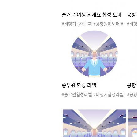
즐거운 여행 되세요 합성 토퍼
공항
#비행기놀이토퍼 #공항놀이토퍼 #
#비
여행놀이토퍼 #교통기관놀이 #승무
비행
원합성이미지 #승무원토퍼 #스튜어
이 #
디스토퍼 #조종사토퍼 #파일럿토퍼
어디스
#여행토퍼 #비행기토퍼 #공항토퍼 #
비행기
즐거운여행되세요 #직업
승무원 합성 라벨
공항
#승무원합성라벨 #비행기합성라벨
#공
#승무원라벨 #비행기라벨 #비행기
놀이
놀이 #공항놀이 #교통기관놀이 #여
행기
행놀이 #스튜어디스 #승무원 #조종
여행
사 #승무원합성이미지 #파일럿 #공
튜어디
항라벨 #공항놀이라벨 #직업
배경 