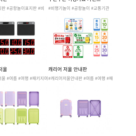
지판 #공항놀이표지판 #비
#비행기놀이 #공항놀이 #교통기관
 #공항놀이 #교통기관놀이
놀이 #여행놀이 #스튜어디스 #승무
 #스튜어디스 #승무원 #국
원 #조종사 #비행기가랜드 #비행기
 #국제선도착 #짐부치는곳
놀이가랜드 #공항가랜드 #공항놀이
 #탑승수속 #보안검색 #게
가랜드 #여행가랜드 #여행놀이가랜
파일럿
드 #두근두근여행가요 #파일럿 #휴
가 #휴양
저울
캐리어 저울 안내판
울 #여름 #여행 #패키지여
#캐리어저울안내판 #여름 #여행 #패
여행 #세계여러나라 #여행
키지여행 #가족여행 #세계여러나라
패키지여행놀이 #패키지여행
#여행놀이 #패키지여행놀이 #패키
행도안 #패키지여행활동 #
지여행도안 #여행도안 #패키지여행
게측정 #캐리어
활동 #캐리어 #공항 #무게측정