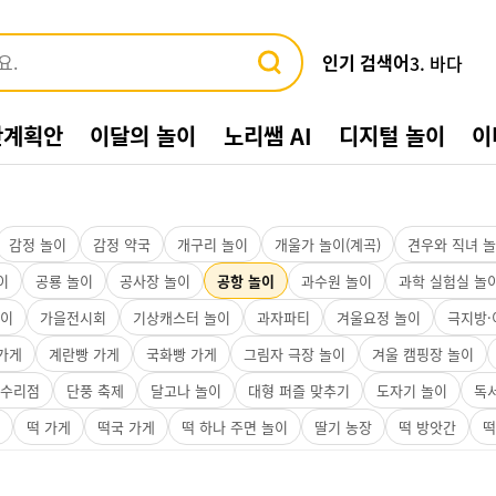
인기 검색어
3. 바다
4. 가게
5. 동물
간계획안
이달의 놀이
노리쌤 AI
디지털 놀이
이
6. 수박
7. 여름환
8. 교통기관
9. 물놀이
10. 수영장
감정 놀이
감정 약국
개구리 놀이
개울가 놀이(계곡)
견우와 직녀 
1. 여름
이
공룡 놀이
공사장 놀이
공항 놀이
과수원 놀이
과학 실험실 놀
2. 놀이
놀이
가을전시회
기상캐스터 놀이
과자파티
겨울요정 놀이
극지방·
가게
계란빵 가게
국화빵 가게
그림자 극장 놀이
겨울 캠핑장 놀이
 수리점
단풍 축제
달고나 놀이
대형 퍼즐 맞추기
도자기 놀이
독
떡 가게
떡국 가게
떡 하나 주면 놀이
딸기 농장
떡 방앗간
떡