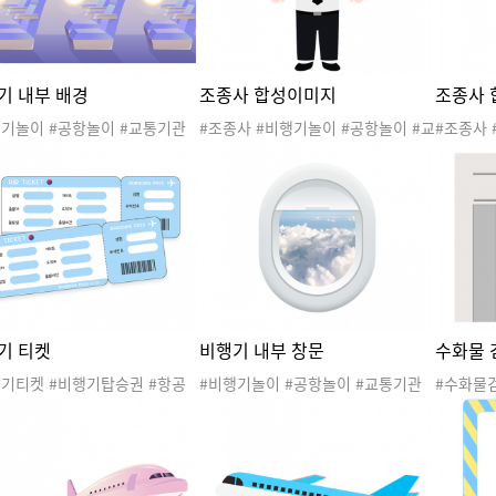
기 내부 배경
조종사 합성이미지
조종사
행기놀이 #공항놀이 #교통기관
#조종사 #비행기놀이 #공항놀이 #교
#조종사 
#여행놀이 #스튜어디스 #승무
통기관놀이 #여행놀이 #스튜어디스
통기관놀
조종사 #비행기배경 #공항배경
#승무원 #조종사합성이미지 #파일
#승무원
행기놀이배경 #공항놀이배경 #
럿 #직업합성이미지
럿 #직
 #직업
기 티켓
비행기 내부 창문
수화물 
행기티켓 #비행기탑승권 #항공
#비행기놀이 #공항놀이 #교통기관
#수화물
 #보딩패스 #항공권 #비행기
놀이 #여행놀이 #스튜어디스 #승무
놀이 #교
#공항놀이 #교통기관놀이 #여
원 #조종사 #비행기내부창문 #비행
튜어디스 
 #스튜어디스 #승무원 #조종
기창문 #하늘 #파일럿 #직업
안검색대 
파일럿 #직업