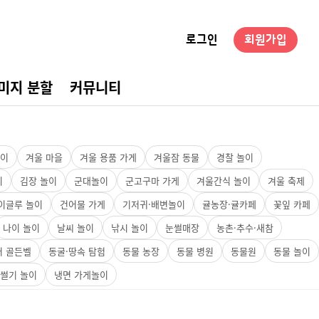
로그인
회원가입
미지 분할
커뮤니티
경구성
놀이
겨울 마을
겨울 용품 가게
겨울잠 동물
경찰 놀이
이
김장 놀이
군대놀이
군고구마 가게
겨울간식 놀이
겨울 축제
이글루 놀이
건어물 가게
기저귀·배변놀이
귤농장·귤카페
꽃잎 카페
나이 놀이
날씨 놀이
낚시 놀이
눈썰매장
농촌·추수·새참
서 골든벨
동굴·땅속 탐험
동물 농장
동물 병원
동물원
동물 놀이
썰기 놀이
냉면 가게놀이