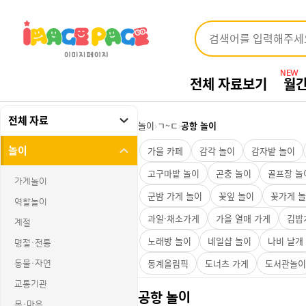
NEW
전체 자료보기
월
전체 자료
놀이
›
ㄱ~ㄷ
›
공항 놀이
놀이
가을 카페
감각 놀이
감자밭 놀이
고구마밭 놀이
곤충 놀이
골프장 놀
가게놀이
군밤 가게 놀이
꽃잎 놀이
꽃가게 
역할놀이
과일·채소가게
가을 열매 가게
김밥
계절
노래방 놀이
네일샵 놀이
나비 날개
명절·전통
동계올림픽
도너츠 가게
도서관놀이
동물·자연
교통기관
공항 놀이
몸·마음