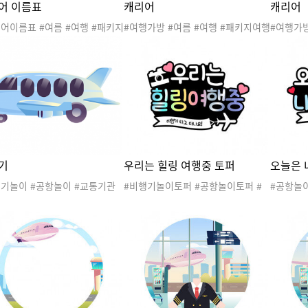
어 이름표
캐리어
캐리어
어이름표 #여름 #여행 #패키지
#여행가방 #여름 #여행 #패키지여행
#여행가방
#가족여행 #세계여러나라 #여
#가족여행 #세계여러나라 #여행놀
#가족여
이 #패키지여행놀이 #패키지여
이 #패키지여행놀이 #패키지여행도
이 #패
안 #여행도안 #패키지여행활동
안 #여행도안 #패키지여행활동 #생
안 #여행
활도구
활도구
활도구
기
우리는 힐링 여행중 토퍼
오늘은 
행기놀이 #공항놀이 #교통기관
#비행기놀이토퍼 #공항놀이토퍼 #
#공항놀
#여행놀이 #스튜어디스 #승무
여행놀이토퍼 #교통기관놀이 #여행
통기관놀
조종사 #파일럿
토퍼 #비행기토퍼 #공항토퍼 #우리
사토퍼 #
는힐링여행중
행기토퍼
종사 #직