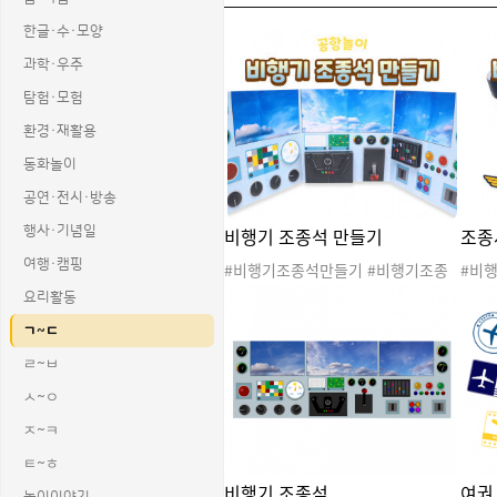
한글·수·모양
과학·우주
탐험·모험
환경·재활용
동화놀이
공연·전시·방송
비행기 조종석 만들기
조종
행사·기념일
여행·캠핑
#비행기조종석만들기 #비행기조종
#비
놀이 #비행기기장놀이 #파일럿놀이
#파
요리활동
#비행기놀이 #공항놀이 #교통기관
행기
ㄱ~ㄷ
놀이 #여행놀이 #스튜어디스 #승무
#여행
원 #조종사 #직업
종사 
ㄹ~ㅂ
업
ㅅ~ㅇ
ㅈ~ㅋ
ㅌ~ㅎ
비행기 조종석
여권