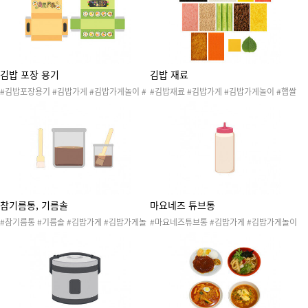
김밥 포장 용기
김밥 재료
#김밥포장용기 #김밥가게 #김밥가게놀이 #
#김밥재료 #김밥가게 #김밥가게놀이 #햅쌀
햅쌀 #김밥 #김밥가게놀이 #김밥가게도안 #
#김밥 #김밥가게놀이 #김밥가게도안 #분식
분식가게 #분식집 #분식집놀이 #우리동네 #
가게 #분식집 #분식집놀이 #우리동네 #시장
시장놀이 #가게놀이 #포장용기
놀이 #가게놀이 #김 #단무지 #당근 #돈까스
#맛살 #밥 #불고기 #치즈 #오이 #참치마요
#햄
참기름통, 기름솔
마요네즈 튜브통
#참기름통 #기름솔 #김밥가게 #김밥가게놀
#마요네즈튜브통 #김밥가게 #김밥가게놀이
이 #햅쌀 #김밥 #김밥가게놀이 #김밥가게도
#햅쌀 #김밥 #김밥가게놀이 #김밥가게도안
안 #분식가게 #분식집 #분식집놀이 #우리동
#분식가게 #분식집 #분식집놀이 #우리동네
네 #시장놀이 #가게놀이 #소스통
#시장놀이 #가게놀이 #소스통