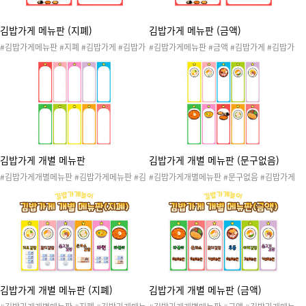
김밥가게 메뉴판 (지폐)
김밥가게 메뉴판 (금액)
#김밥가게메뉴판 #지폐 #김밥가게 #김밥가
#김밥가게메뉴판 #금액 #김밥가게 #김밥가
게놀이 #햅쌀 #김밥 #김밥가게놀이 #김밥가
게놀이 #햅쌀 #김밥 #김밥가게놀이 #김밥가
게도안 #분식가게 #분식집 #분식집놀이 #우
게도안 #분식가게 #분식집 #분식집놀이 #우
리동네 #시장놀이 #가게놀이 #메뉴판 #김밥
리동네 #시장놀이 #가게놀이 #메뉴판 #김밥
메뉴판 #김밥가게메뉴판
메뉴판 #김밥가게메뉴판
김밥가게 개별 메뉴판
김밥가게 개별 메뉴판 (문구없음)
#김밥가게개별메뉴판 #김밥가게메뉴판 #김
#김밥가게개별메뉴판 #문구없음 #김밥가게
밥가게 #김밥가게놀이 #햅쌀 #김밥 #김밥가
메뉴판 #김밥가게 #김밥가게놀이 #햅쌀 #김
게놀이 #김밥가게도안 #분식가게 #분식집 #
밥 #김밥가게놀이 #김밥가게도안 #분식가게
분식집놀이 #우리동네 #시장놀이 #가게놀이
#분식집 #분식집놀이 #우리동네 #시장놀이
#메뉴판 #김밥메뉴판 #김밥가게메뉴판 #가
#가게놀이 #메뉴판 #김밥메뉴판 #김밥가게
게메뉴판
메뉴판
김밥가게 개별 메뉴판 (지폐)
김밥가게 개별 메뉴판 (금액)