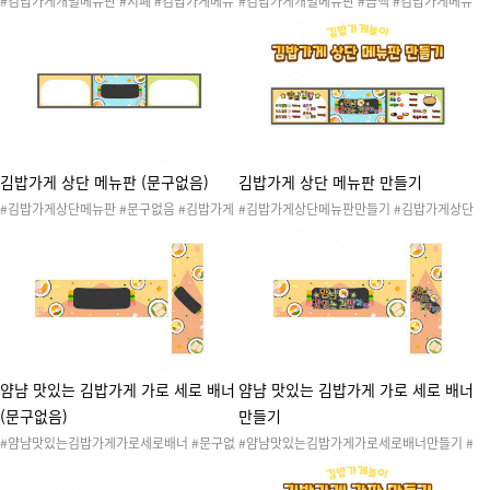
#김밥가게개별메뉴판 #지폐 #김밥가게메뉴
#김밥가게개별메뉴판 #금액 #김밥가게메뉴
판 #김밥가게 #김밥가게놀이 #햅쌀 #김밥 #
판 #김밥가게 #김밥가게놀이 #햅쌀 #김밥 #
김밥가게놀이 #김밥가게도안 #분식가게 #분
김밥가게놀이 #김밥가게도안 #분식가게 #분
식집 #분식집놀이 #우리동네 #시장놀이 #가
식집 #분식집놀이 #우리동네 #시장놀이 #가
게놀이 #메뉴판 #김밥메뉴판 #김밥가게메뉴
게놀이 #메뉴판 #김밥메뉴판 #김밥가게메뉴
판
판
김밥가게 상단 메뉴판 (문구없음)
김밥가게 상단 메뉴판 만들기
#김밥가게상단메뉴판 #문구없음 #김밥가게
#김밥가게상단메뉴판만들기 #김밥가게상단
#김밥가게놀이 #햅쌀 #김밥 #김밥가게놀이
메뉴판 #김밥가게 #김밥가게놀이 #햅쌀 #김
#김밥가게도안 #분식가게 #분식집 #분식집
밥 #김밥가게놀이 #김밥가게도안 #분식가게
놀이 #우리동네 #시장놀이 #가게놀이 #메뉴
#분식집 #분식집놀이 #우리동네 #시장놀이
판 #김밥메뉴판 #김밥가게메뉴판
#가게놀이 #메뉴판 #김밥메뉴판 #김밥가게
메뉴판
얌냠 맛있는 김밥가게 가로 세로 배너
얌냠 맛있는 김밥가게 가로 세로 배너
(문구없음)
만들기
#얌냠맛있는김밥가게가로세로배너 #문구없
#얌냠맛있는김밥가게가로세로배너만들기 #
음 #김밥가게 #김밥가게놀이 #햅쌀 #김밥 #
얌냠맛있는김밥가게가로세로배너 #김밥가
김밥가게놀이 #김밥가게도안 #분식가게 #분
게 #김밥가게놀이 #햅쌀 #김밥 #김밥가게놀