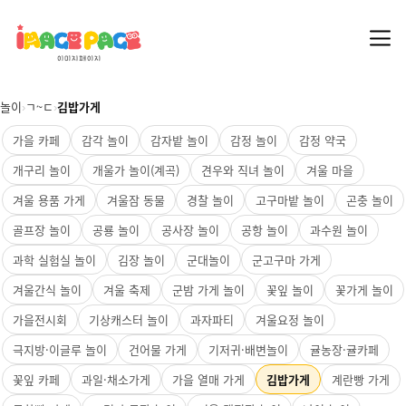
놀이
›
ㄱ~ㄷ
›
김밥가게
가을 카페
감각 놀이
감자밭 놀이
감정 놀이
감정 약국
개구리 놀이
개울가 놀이(계곡)
견우와 직녀 놀이
겨울 마을
겨울 용품 가게
겨울잠 동물
경찰 놀이
고구마밭 놀이
곤충 놀이
골프장 놀이
공룡 놀이
공사장 놀이
공항 놀이
과수원 놀이
과학 실험실 놀이
김장 놀이
군대놀이
군고구마 가게
겨울간식 놀이
겨울 축제
군밤 가게 놀이
꽃잎 놀이
꽃가게 놀이
가을전시회
기상캐스터 놀이
과자파티
겨울요정 놀이
극지방·이글루 놀이
건어물 가게
기저귀·배변놀이
귤농장·귤카페
꽃잎 카페
과일·채소가게
가을 열매 가게
김밥가게
계란빵 가게