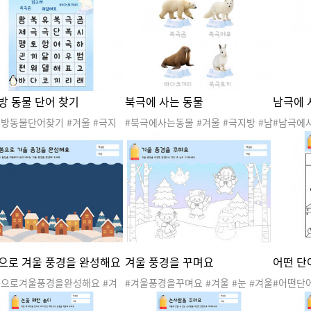
에스키모
#펭귄특징
안 #겨울
림자맞추
방 동물 단어 찾기
북극에 사는 동물
남극에 
지방동물단어찾기 #겨울 #극지
#북극에사는동물 #겨울 #극지방 #남
#남극에사
남극 #북극 #극지방동물 #겨울
극 #북극 #극지방동물 #겨울활동 #
극 #북극
#겨울놀이 #겨울도안 #겨울활
겨울놀이 #겨울도안 #겨울활동지 #
겨울놀이 
#극지방활동지 #언어활동 #단
극지방활동지 #북극동물 #북극곰 #
극지방활동
 #황제펭귄 #범고래 #북극곰
북극여우 #바다코끼리 #북극토끼
제펭귄 #
해표 #북극토끼 #북극여우 #바
해표
끼리
으로 겨울 풍경을 완성해요
겨울 풍경을 꾸며요
어떤 단
봉으로겨울풍경을완성해요 #겨
#겨울풍경을꾸며요 #겨울 #눈 #겨울
#어떤단어
눈 #겨울놀이 #겨울도안 #겨울
놀이 #겨울도안 #겨울활동 #겨울활
이 #겨울
#겨울활동지 #겨울풍경 #미술
동지 #겨울풍경 #미술활동 #색칠활
지 #언어