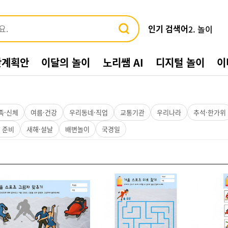
인기 검색어
3. 바다
4. 가게
5. 동물
간계획안
이달의 놀이
노리쌤 AI
디지털 놀이
이
6. 수박
7. 여름환
8. 교통기관
9. 물놀이
10. 수영장
족·신체
여름·건강
우리동네·직업
교통기관
우리나라
추석·한가위
1. 여름
 준비
새해·설날
배변놀이
국경일
2. 놀이