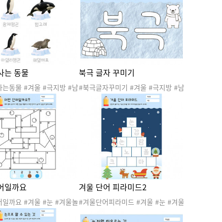
조작활동
활동지 #극지방활동지 #그
기 #탐색활동
사는 동물
북극 글자 꾸미기
는동물 #겨울 #극지방 #남
#북극글자꾸미기 #겨울 #극지방 #남
 #극지방동물 #겨울활동 #
극 #북극 #극지방동물 #겨울활동 #
#겨울도안 #겨울활동지 #
겨울놀이 #겨울도안 #겨울활동지 #
지 #남극동물 #펭귄 #황
극지방활동지 #언어활동 #글자꾸미
아델리펭귄 #범고래 #웨델
기
어일까요
겨울 단어 피라미드2
일까요 #겨울 #눈 #겨울놀
#겨울단어피라미드 #겨울 #눈 #겨울
도안 #겨울활동 #겨울활동
놀이 #겨울도안 #겨울활동 #겨울활
활동 #단어찾기 #글자찾기
동지 #한글놀이 #언어활동 #한글공