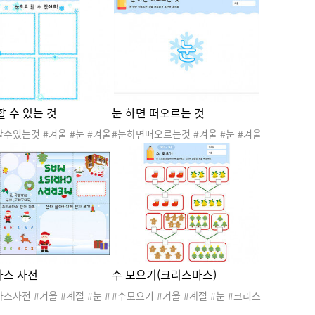
동
부 #눈 #장갑 #눈사람 #스노우볼 #
크리스마스
할 수 있는 것
눈 하면 떠오르는 것
수있는것 #겨울 #눈 #겨울
#눈하면떠오르는것 #겨울 #눈 #겨울
울도안 #겨울활동 #겨울활
놀이 #겨울도안 #겨울활동 #겨울활
현활동 #눈놀이
동지 #표상활동 #표현활동 #생각나
는것
스 사전
수 모으기(크리스마스)
스사전 #겨울 #계절 #눈 #
#수모으기 #겨울 #계절 #눈 #크리스
 #겨울행사 #겨울놀이 #
마스 #겨울행사 #겨울놀이 #겨울활