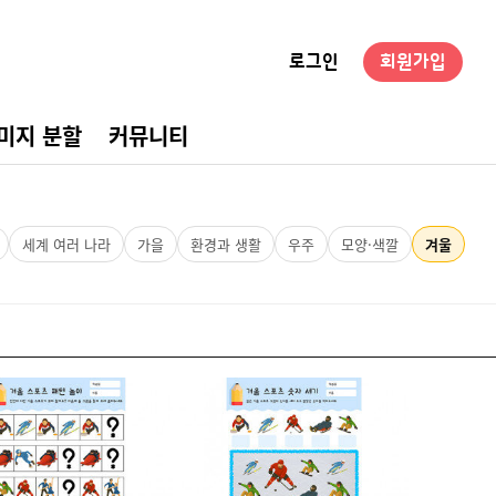
로그인
회원가입
미지 분할
커뮤니티
경구성
세계 여러 나라
가을
환경과 생활
우주
모양·색깔
겨울