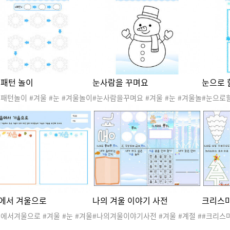
 #물감활동
동
#색칠활
 패턴 놀이
눈사람을 꾸며요
눈으로 
패턴놀이 #겨울 #눈 #겨울놀이
#눈사람을꾸며요 #겨울 #눈 #겨울놀
#눈으로할
도안 #겨울활동 #겨울활동지 #
이 #겨울도안 #겨울활동 #겨울활동
놀이 #겨
 #패턴놀이 #수조작활동
지 #미술활동 #눈사람꾸미기
동지 #표
에서 겨울으로
나의 겨울 이야기 사전
크리스마
에서겨울으로 #겨울 #눈 #겨울
#나의겨울이야기사전 #겨울 #계절 #
#크리스마
#겨울도안 #겨울활동 #겨울활
눈 #겨울행사 #겨울놀이 #겨울활동
크리스마스