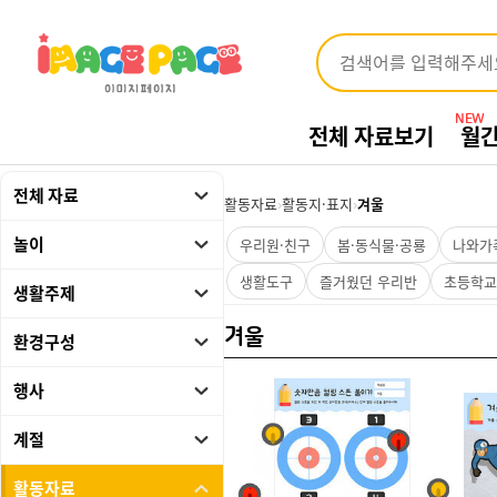
NEW
전체 자료보기
월
전체 자료
활동자료
›
활동지·표지
›
겨울
놀이
우리원·친구
봄·동식물·공룡
나와가
생활도구
즐거웠던 우리반
초등학교
생활주제
환경구성
겨울
행사
계절
활동자료