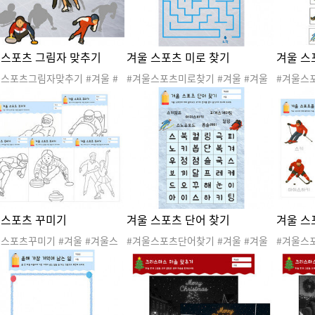
 스포츠 그림자 맞추기
겨울 스포츠 미로 찾기
겨울 스
울스포츠그림자맞추기 #겨울 #
#겨울스포츠미로찾기 #겨울 #겨울
#겨울스
포츠 #겨울놀이 #스포츠 #동
스포츠 #겨울놀이 #스포츠 #동계올
스포츠 #
픽 #겨울도안 #겨울자료 #겨
림픽 #겨울도안 #겨울자료 #겨울활
림픽 #겨
동지 #그림자맞추기 #오리고붙
동지 #미로찾기 #미로활동
동지 #패
# #쇼트트랙 #컬링 #아이스하
스포츠활
루지 #피겨 #스피드스케이팅 #
레이 #겨울스포츠활동지
 스포츠 꾸미기
겨울 스포츠 단어 찾기
겨울 스
울스포츠꾸미기 #겨울 #겨울스
#겨울스포츠단어찾기 #겨울 #겨울
#겨울스
#겨울놀이 #스포츠 #동계올림
스포츠 #겨울놀이 #스포츠 #동계올
울스포츠 
겨울도안 #겨울자료 #겨울활동
림픽 #겨울도안 #겨울자료 #겨울활
올림픽 #
미술활동 #루지 #봅슬레이 #스
동지 #언어활동 #스키점프 #스노우
활동지 #
케이팅 #컬링 #피겨 #겨울스
보드 #아이스하키 #봅슬레이 #피겨
드 #아이
활동지
스케이팅 #컬링 #겨울스포츠활동지
케이팅 #