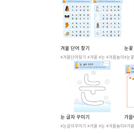
극지방활동지 #언어활동 #글자꾸미
활동
기
겨울 단어 찾기
눈꽃
#겨울단어찾기 #겨울 #눈 #겨울놀이
#눈꽃
#겨울도안 #겨울활동 #겨울활동지 #
#겨울
언어활동 #겨울단어 #귀마개 #장갑
패턴
#목도리 #털부츠 #눈사람 #고드름 #
난로 #눈꽃
눈 글자 꾸미기
가을
#눈글자꾸미기 #겨울 #눈 #겨울놀이
#가을
#겨울도안 #겨울활동 #겨울활동지 #
놀이 