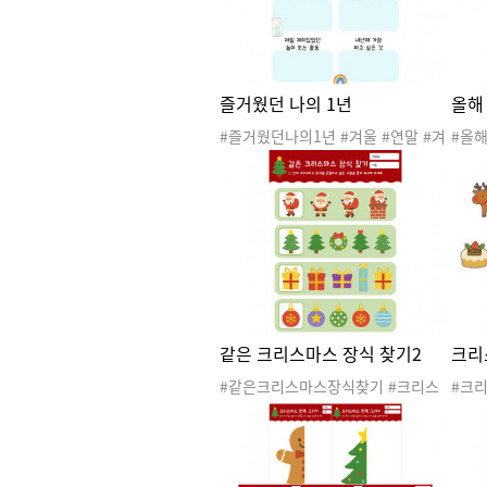
즐거웠던 나의 1년
올해
#즐거웠던나의1년 #겨울 #연말 #겨
#올
울활동 #겨울도안 #겨울자료 #겨울
말 #
활동지 #연말활동 #연말활동지 #언
#겨
어활동
지 #
같은 크리스마스 장식 찾기2
크리
#같은크리스마스장식찾기 #크리스
#크
마스 #겨울 #산타 #산타클로스 #산
마스 
타할아버지 #루돌프 #크리스마스트
타할
리 #크리스마스도안 #크리스마스활
리 
동 #크리스마스활동지 #같은그림찾
동 