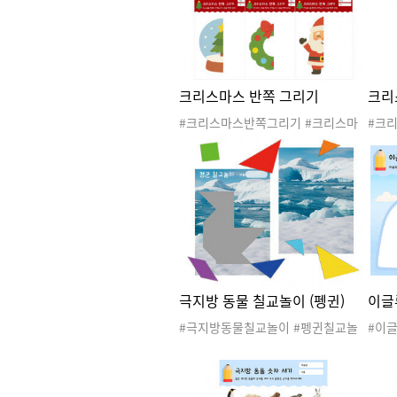
기 #비교활동
기 
크리스마스 반쪽 그리기
크리
#크리스마스반쪽그리기 #크리스마
#크
스 #겨울 #산타 #산타클로스 #산타
스마스
할아버지 #루돌프 #크리스마스트리
산타
#크리스마스도안 #크리스마스활동
트리
#크리스마스활동지 #미술활동 #데
활동
칼코마니 #반쪽그리기
#그
극지방 동물 칠교놀이 (펭귄)
이글
#극지방동물칠교놀이 #펭귄칠교놀
#이
이 #겨울 #극지방 #남극 #북극 #극
울 #
지방동물 #겨울활동 #겨울놀이 #겨
물 #
울도안 #겨울활동지 #극지방활동지
#겨