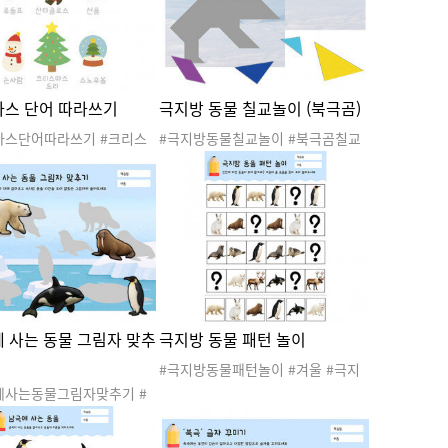
기
리스마스리스
스 단어 따라쓰기
극지방 동물 칠교놀이 (북극곰)
마스단어따라쓰기 #크리스
#극지방동물칠교놀이 #북극곰칠교
울 #산타 #산타클로스 #산
놀이 #겨울 #극지방 #남극 #북극 #
지 #루돌프 #크리스마스트
극지방동물 #겨울활동 #겨울놀이 #
리스마스도안 #크리스마스활
겨울도안 #겨울활동지 #극지방활동
스마스활동지 #언어활동 #
지 #칠교놀이 #칠교판 #퍼즐놀이 #2
#선물 #눈사람 #스노우볼
0260304동물놀이 #20260304동물
칠교놀이
 사는 동물 그림자 맞추
극지방 동물 패턴 놀이
#극지방동물패턴놀이 #겨울 #극지
방 #남극 #북극 #극지방동물 #겨울
에사는동물그림자맞추기 #
활동 #겨울놀이 #겨울도안 #겨울활
지방 #남극 #북극 #극지방
동지 #극지방활동지 #패턴놀이 #수
울활동 #겨울놀이 #겨울도