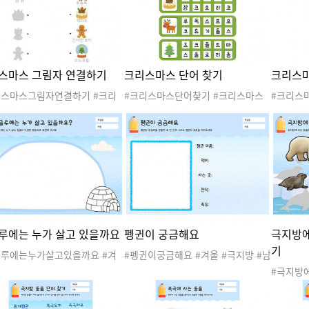
#오리고붙이기
동
리고붙이
스마스 그림자 연결하기
크리스마스 단어 찾기
크리스마
리스마스그림자연결하기 #크리
#크리스마스단어찾기 #크리스마스
#크리스
 #겨울 #산타 #산타클로스 #
#겨울 #산타 #산타클로스 #산타할아
마스 #겨
할아버지 #루돌프 #크리스마스
버지 #루돌프 #크리스마스트리 #크
타할아버
 #크리스마스도안 #크리스마스
리스마스도안 #크리스마스활동 #크
리 #크
 #크리스마스활동지 #연결하기
리스마스활동지 #언어활동 #케이크
동 #크리
림자맞추기 #언어활동
#클스
따라쓰기 
루에는 누가 살고 있을까요
펭귄이 궁금해요
극지방에
기
글루에는누가살고있을까요 #겨
#펭귄이궁금해요 #겨울 #극지방 #남
극지방 #남극 #북극 #극지방동
극 #북극 #극지방동물 #겨울활동 #
#극지방
겨울활동 #겨울놀이 #겨울도안
겨울놀이 #겨울도안 #겨울활동지 #
겨울 #극
울활동지 #극지방활동지 #이글
극지방활동지 #펭귄 #펭귄관찰일지
동물 #겨