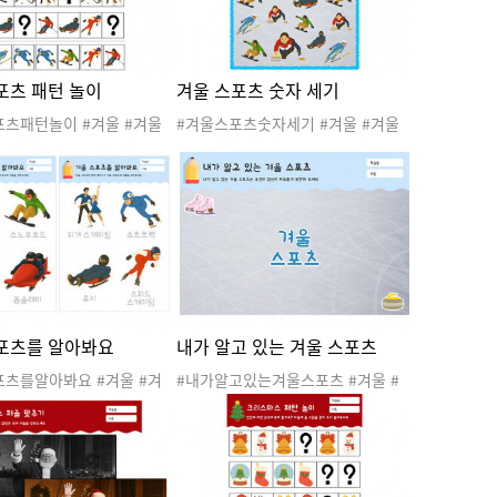
포츠 패턴 놀이
겨울 스포츠 숫자 세기
포츠패턴놀이 #겨울 #겨울
#겨울스포츠숫자세기 #겨울 #겨울
겨울놀이 #스포츠 #동계올
스포츠 #겨울놀이 #스포츠 #동계올
울도안 #겨울자료 #겨울활
림픽 #겨울도안 #겨울자료 #겨울활
턴놀이 #수조작활동 #겨울
동지 #수세기 #수활동 #숫자세기 #
동지
겨울스포츠활동지
포츠를 알아봐요
내가 알고 있는 겨울 스포츠
포츠를알아봐요 #겨울 #겨
#내가알고있는겨울스포츠 #겨울 #
#겨울놀이 #스포츠 #동계
겨울스포츠 #겨울놀이 #스포츠 #동
겨울도안 #겨울자료 #겨울
계올림픽 #겨울도안 #겨울자료 #겨
언어활동 #스키 #스노우보
울활동지 #표현활동 #겨울스포츠활
스하키 #봅슬레이 #피겨스
동지
쇼트트랙 #루지 #스피드스