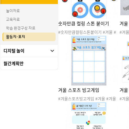
놀이자료
교육자료
숫자만큼 컬링 스톤 붙이기
겨울
학습 환경구성 자료
#숫자만큼컬링스톤붙이기 #겨울 #
#겨
활동지·표지
겨울스포츠 #겨울놀이 #스포츠 #동
겨울스
계올림픽 #겨울도안 #겨울자료 #겨
계올림
디지털 놀이
울활동지 #컬링 #컬링스톤 #수활동
울활
#오리고붙이기
이기 
키 #
월간계획안
봅슬
겨울 스포츠 빙고게임
겨울
#겨울스포츠빙고게임 #겨울 #겨울
#겨
스포츠 #겨울놀이 #스포츠 #동계올
포츠 
림픽 #겨울도안 #겨울자료 #겨울활
픽 #
동지 #빙고 #빙고게임 #겨울빙고게
지 #
임 #겨울스포츠활동지
피드스
포츠