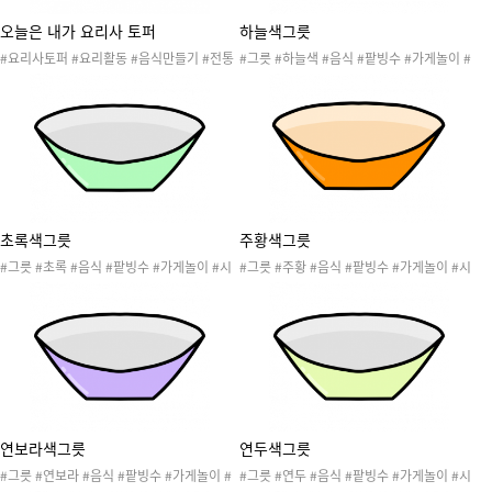
오늘은 내가 요리사 토퍼
하늘색그릇
#요리사토퍼 #요리활동 #음식만들기 #전통
#그릇 #하늘색 #음식 #팥빙수 #가게놀이 #
음식 #야채먹기 #채소먹기 #우리나라음식 #
시장놀이 #가게 #시장 #생활도구
오늘은내가요리사 #요리사모자
초록색그릇
주황색그릇
#그릇 #초록 #음식 #팥빙수 #가게놀이 #시
#그릇 #주황 #음식 #팥빙수 #가게놀이 #시
장놀이 #가게 #시장 #생활도구
장놀이 #가게 #시장 #생활도구
연보라색그릇
연두색그릇
#그릇 #연보라 #음식 #팥빙수 #가게놀이 #
#그릇 #연두 #음식 #팥빙수 #가게놀이 #시